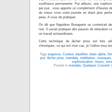
souffrance permanente. Par ailleurs, une sophron
par jour, vous apporte un complément d’heures 
de mieux vivre votre journée en étant plus perf
peau. A vous de pratiquer.
On dit que Napoléon Bonaparte se contentait d
nuit. Il savait pratiquer des pauses de relaxation ce
un travail extraordinaire.
Cette technique de lâcher prise est très ut
chroniques, ce qui est mon cas, je l’utilise tous les
Tags:
angoisse
,
Couleur
,
équilibre
,
états alpha
,
fo
jour
,
lâcher prise
,
mandala
,
méditation
,
musiques
sophronisation
,
stress
,
stru
Posted in
mandala
,
Quelques Conseils