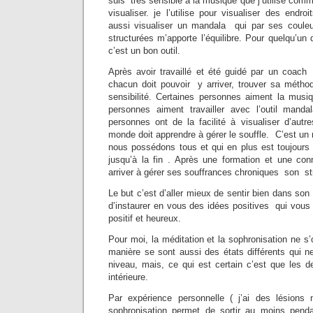
suis très sensible à la musique que j’utilise comme 
visualiser. je l’utilise pour visualiser des endro
aussi visualiser un mandala qui par ses couleu
structurées m’apporte l’équilibre. Pour quelqu’u
c’est un bon outil.
Après avoir travaillé et été guidé par un coac
chacun doit pouvoir y arriver, trouver sa méthod
sensibilité. Certaines personnes aiment la musiq
personnes aiment travailler avec l’outil manda
personnes ont de la facilité à visualiser d’autr
monde doit apprendre à gérer le souffle. C’est un m
nous possédons tous et qui en plus est toujours 
jusqu’à la fin . Après une formation et une co
arriver à gérer ses souffrances chroniques son st
Le but c’est d’aller mieux de sentir bien dans son
d’instaurer en vous des idées positives qui vous 
positif et heureux.
Pour moi, la méditation et la sophronisation ne 
manière se sont aussi des états différents qui
niveau, mais, ce qui est certain c’est que les d
intérieure.
Par expérience personnelle ( j’ai des lésions 
sophronisation permet de sortir au moins pend