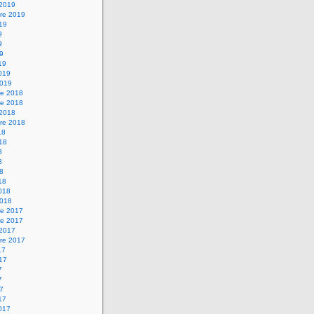
 2019
re 2019
019
9
9
19
19
2019
2019
e 2018
e 2018
 2018
re 2018
18
018
8
8
18
18
2018
2018
e 2017
e 2017
 2017
re 2017
17
017
7
7
17
17
2017