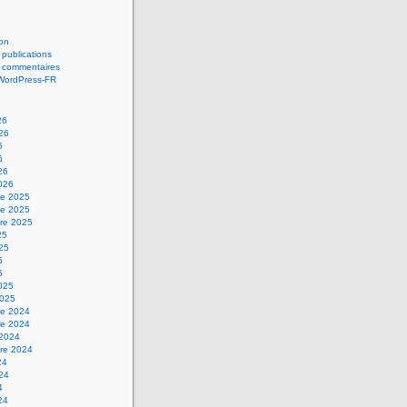
on
 publications
s commentaires
 WordPress-FR
26
026
6
6
26
2026
e 2025
e 2025
re 2025
25
025
5
5
2025
2025
e 2024
e 2024
 2024
re 2024
24
024
4
24