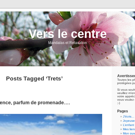
Vers le centre
Mandalas et Relaxation
Avertisse
Posts Tagged ‘Trets’
Toutes les p
protégées pa
Si vous souh
veuillez m'
votre appréci
vous voulez 
vence, parfum de promenade….
;-)
Pages
J’écris…
Joyeuses
L’enfant
Mes lien
Mon ouvr