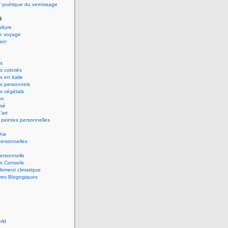
 poétique du vernissage
s
ulture
de voyage
ion
s
 coloriés
 en Italie
s personnels
s végétals
on
ssé
'art
peintes personnelles
hie
ersonnelles
ersonnelle
s Conseils
ement climatique
res Blogogiques
rld