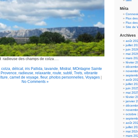
twivi
Méta
Connexi
Flux des
Flux de
Site de
Archives
août 20
juillet 2
juin 202
mai 202
mars 20
 et radieuse des champs de colza….
février 
décembr
,
colza
,
délicat
,
iris Pallida
,
lavande
,
Mistral
,
MOntagne Sainte
novembr
,
Provence
,
radieuse
,
relaxante
,
route
,
subtil
,
Trets
,
vibrante
septemb
ulture
,
carnet de voyage
,
fleur
,
photos personnelles
,
Voyages
|
août 20
No Comments »
juillet 2
juin 202
mai 202
février 
janvier 
décembr
novembr
octobre
septemb
août 20
juillet 2
mai 202
mars 20