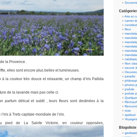
Souvenir
Catégorie
Arts et c
carnet 
constitut
fleur
mandala
mandala
mandalas
mandalas
mandala
mandala
méditati
de la Provence .
Non cla
oeuvre d
ffle, elles sont encore plus belles et lumineuses.
Oeuvres 
paradis
à la couleur très douce et relaxante, un champ d’iris Pallida
philosop
photos p
poésie
ture de la lavande mais pas celle ci.
poésie p
Quelque
n parfum délicat et subtil , leurs fleurs sont destinées à la
Réchauff
Rencont
rose
e l’iris à Trets capitale mondiale de l’iris.
spirituel
Voyages
au pied de La Sainte Victoire, en couleur opposées,
Blogoliste
geekswo