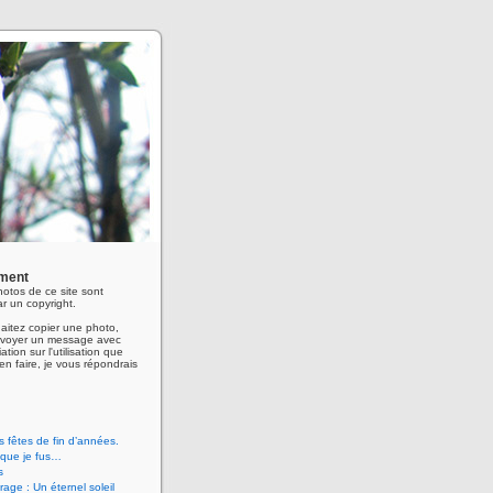
ment
hotos de ce site sont
r un copyright.
aitez copier une photo,
envoyer un message avec
ation sur l'utilisation que
en faire, je vous répondrais
 fêtes de fin d’années.
 que je fus…
s
age : Un éternel soleil