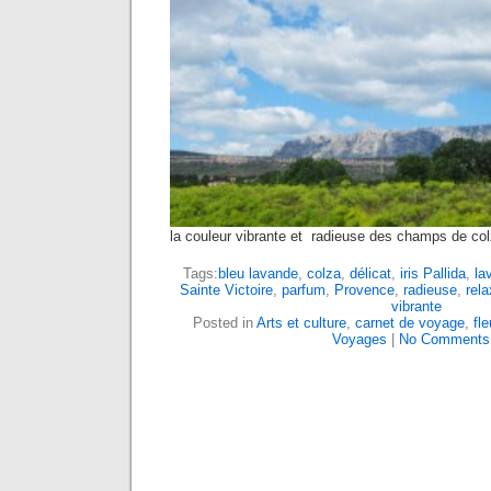
la couleur vibrante et radieuse des champs de co
Tags:
bleu lavande
,
colza
,
délicat
,
iris Pallida
,
la
Sainte Victoire
,
parfum
,
Provence
,
radieuse
,
rel
vibrante
Posted in
Arts et culture
,
carnet de voyage
,
fle
Voyages
|
No Comments