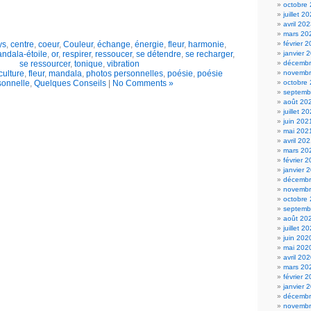
octobre
juillet 2
avril 20
mars 20
ys
,
centre
,
coeur
,
Couleur
,
échange
,
énergie
,
fleur
,
harmonie
,
février 
ndala-étoile
,
or
,
respirer
,
ressoucer
,
se détendre
,
se recharger
,
janvier 
se ressourcer
,
tonique
,
vibration
décembr
culture
,
fleur
,
mandala
,
photos personnelles
,
poésie
,
poésie
novembr
sonnelle
,
Quelques Conseils
|
No Comments »
octobre
septemb
août 20
juillet 2
juin 202
mai 202
avril 20
mars 20
février 
janvier 
décembr
novembr
octobre
septemb
août 20
juillet 2
juin 202
mai 202
avril 20
mars 20
février 
janvier 
décembr
novembr