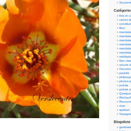
Souvenir
Catégorie
Arts et c
carnet 
constitut
fleur
mandala
mandala
mandalas
mandalas
mandala
mandala
méditati
Non cla
oeuvre d
Oeuvres 
paradis
philosop
photos p
poésie
poésie p
Quelque
Réchauff
Rencont
rose
spirituel
Voyages
Blogoliste
geekswo