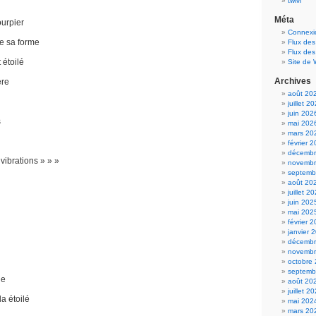
twivi
Méta
ourpier
Connexi
e sa forme
Flux des
Flux de
 étoilé
Site de
Archives
ère
août 20
juillet 2
juin 202
s
mai 202
mars 20
février 
décembr
ibrations » » »
novembr
septemb
août 20
juillet 2
juin 202
mai 202
février 
janvier 
décembr
novembr
octobre
septemb
ie
août 20
juillet 2
a étoilé
mai 202
mars 20