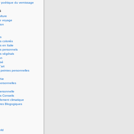
 poétique du vernissage
s
ulture
de voyage
ion
s
 coloriés
 en Italie
s personnels
s végétals
on
ssé
'art
peintes personnelles
hie
ersonnelles
ersonnelle
s Conseils
ement climatique
res Blogogiques
rld