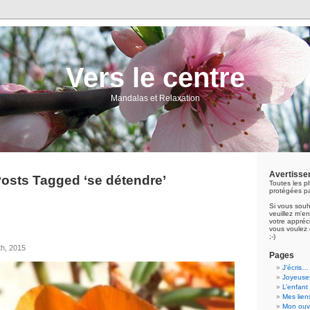
Vers le centre
Mandalas et Relaxation
Avertisse
osts Tagged ‘se détendre’
Toutes les p
protégées pa
Si vous souh
veuillez m'
votre appréci
vous voulez 
;-)
th, 2015
Pages
J’écris…
Joyeuses
L’enfant
Mes lien
Mon ouvr