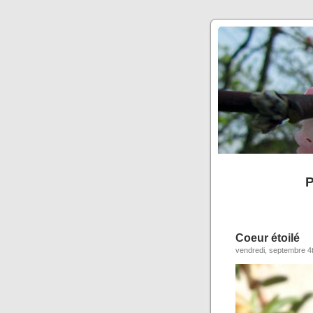
P
Coeur étoilé
vendredi, septembre 4