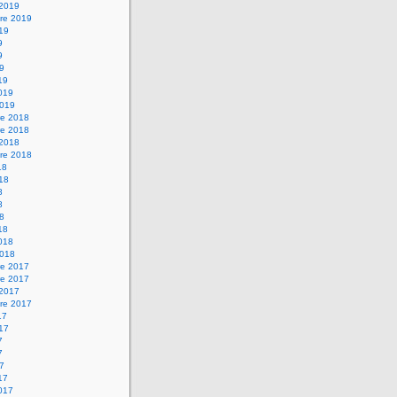
 2019
re 2019
019
9
9
19
19
2019
2019
e 2018
e 2018
 2018
re 2018
18
018
8
8
18
18
2018
2018
e 2017
e 2017
 2017
re 2017
17
017
7
7
17
17
2017