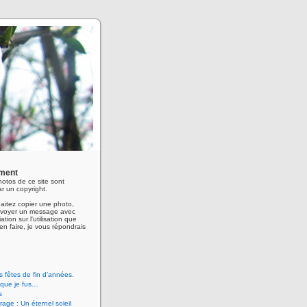
ment
hotos de ce site sont
r un copyright.
aitez copier une photo,
envoyer un message avec
ation sur l'utilisation que
en faire, je vous répondrais
 fêtes de fin d’années.
 que je fus…
s
age : Un éternel soleil