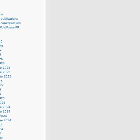
on
 publications
s commentaires
 WordPress-FR
26
026
6
6
26
2026
e 2025
e 2025
re 2025
25
025
5
5
2025
2025
e 2024
e 2024
 2024
re 2024
24
024
4
24