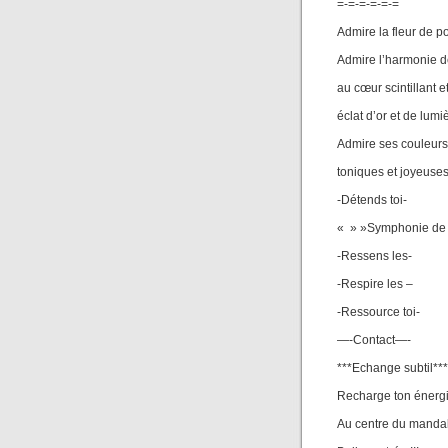
=-=-=-=-=-=
Admire la fleur de p
Admire l’harmonie d
au cœur scintillant et
éclat d’or et de lumi
Admire ses couleurs
toniques et joyeuse
-Détends toi-
« » »Symphonie de v
-Ressens les-
-Respire les –
-Ressource toi-
—-Contact—-
***Echange subtil***
Recharge ton énerg
Au centre du mandal