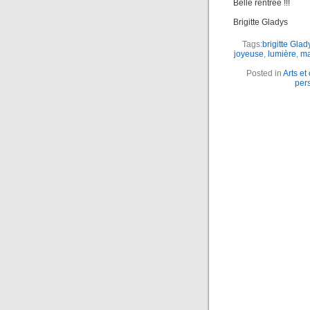
Belle rentrée !!!
Brigitte Gladys
Tags:
brigitte Glad
joyeuse
,
lumière
,
ma
Posted in
Arts et 
per