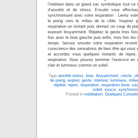
l’intérieur dans un grand sac symbolique tout ce
d’anxiété et de stress. Ensuite vous effectu
synchronisant avec votre respiration : Levez votr
le poing vers le milieu de la cible. Inspirez 
respiration un instant puis donnez un coup de poi
expirant bruyamment. Répétez le geste trois fois 
fois avec le bras gauche puis enfin, trois fois l
temps. laissez ensuite votre respiration reven
conscience des sensations de bien être qui vous
et accordez vous quelques instants de repos,
respiration. Vous pouvez terminer l’exercice e
clair et lumineux comme un soleil.
Tags:
anxiété stress
,
bras
,
bruyamment
,
cercle
,
ci
de poing
,
expirer
,
geste
,
intérieur
,
lumineux
,
milie
répéter
,
repos
,
respiration
,
respiration lever
,
sac
soleil
,
soucis
,
synchronis
Posted in
méditation
,
Quelques Conseil