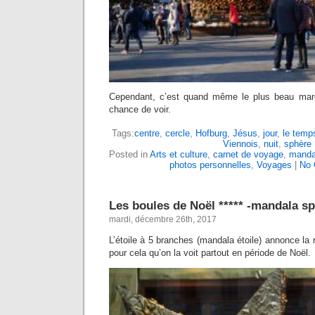
Cependant, c’est quand même le plus beau marc
chance de voir.
Tags:
centre
,
cercle
,
Hofburg
,
Jésus
,
jour
,
le temp
Viennois
,
nuit
,
sphère
Posted in
Arts et culture
,
carnet de voyage
,
manda
photos personnelles
,
Voyages
|
No 
Les boules de Noël ***** -mandala s
mardi, décembre 26th, 2017
L’étoile à 5 branches (mandala étoile) annonce la
pour cela qu’on la voit partout en période de Noël.