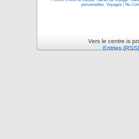
personnelles
,
Voyages
|
No Com
Vers le centre is 
Entries (RSS