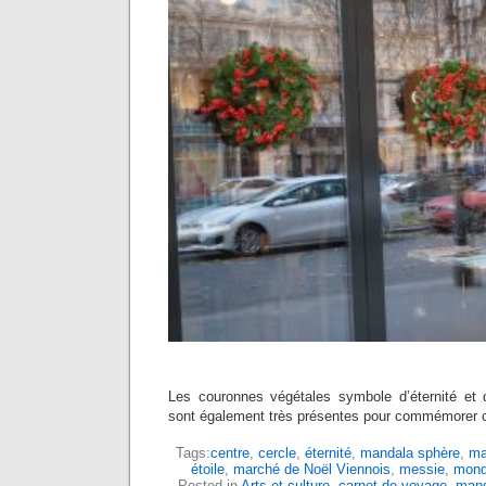
Les couronnes végétales symbole d’éternité et
sont également très présentes pour commémorer 
Tags:
centre
,
cercle
,
éternité
,
mandala sphère
,
ma
étoile
,
marché de Noël Viennois
,
messie
,
mon
Posted in
Arts et culture
,
carnet de voyage
,
mand