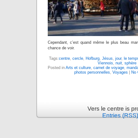
Cependant, c’est quand même le plus beau marc
chance de voir.
Tags:
centre
,
cercle
,
Hofburg
,
Jésus
,
jour
,
le temp
Viennois
,
nuit
,
sphère
Posted in
Arts et culture
,
carnet de voyage
,
manda
photos personnelles
,
Voyages
|
No 
Vers le centre is 
Entries (RSS