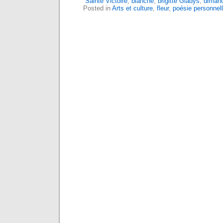
Sainte Victoire
,
blanche
,
brigitte Gladys
,
diman
Posted in
Arts et culture
,
fleur
,
poésie personnel