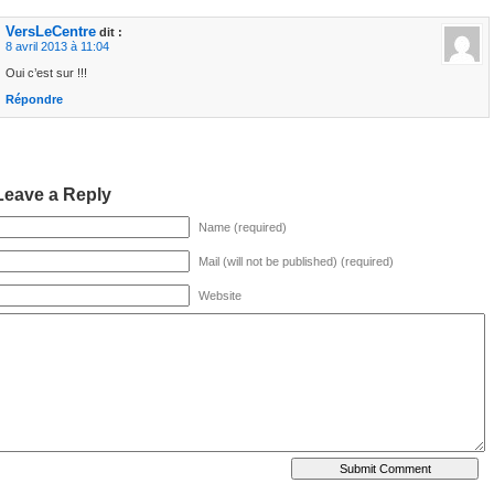
VersLeCentre
dit :
8 avril 2013 à 11:04
Oui c’est sur !!!
Répondre
Leave a Reply
Name (required)
Mail (will not be published) (required)
Website