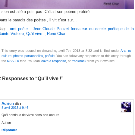
l s’en est allé à petit pas. C’était son poème préféré.
ans le paradis des poètes , il vit c’est sur…
Tags:
ami poète : Jean-Claude Pouzet fondateur du cercle poétique de la
ainte Victoire
,
Qu'il vive !
,
René Char
This entry was posted on dimanche, avril 7th, 2013 at 8:32 and is filed under
Arts et
culture
,
photos personnelles
,
poésie
. You can follow any responses to this entry through
the
RSS 2.0
feed. You can
leave a response
, or
trackback
from your own site.
2 Responses to “Qu’il vive !”
Adrien
dit :
8 avril 2013 à 9:46
Qu’il continue de vivre dans nos coeurs.
Adrien
Répondre