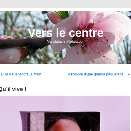
Vers le centre
Mandalas et Relaxation
 Et la vie te tendra la main
A l’ombre d’une grande pâquerette… »
Qu’il vive !