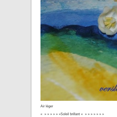
Air léger
« » » » » » »Soleil brillant « » » » » » » »