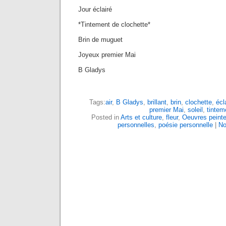
Jour éclairé
*Tintement de clochette*
Brin de muguet
Joyeux premier Mai
B Gladys
Tags:
air
,
B Gladys
,
brillant
,
brin
,
clochette
,
écl
premier Mai
,
soleil
,
tintem
Posted in
Arts et culture
,
fleur
,
Oeuvres peinte
personnelles
,
poésie personnelle
|
No