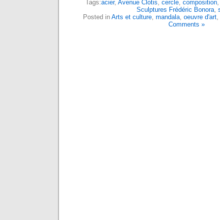
Tags:
acier
,
Avenue Clotis
,
cercle
,
composition
Sculptures Frédéric Bonora
,
Posted in
Arts et culture
,
mandala
,
oeuvre d'art
Comments »