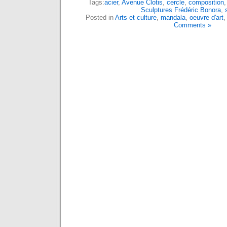
Tags:
acier
,
Avenue Clotis
,
cercle
,
composition
Sculptures Frédéric Bonora
,
Posted in
Arts et culture
,
mandala
,
oeuvre d'art
Comments »