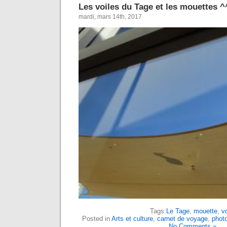
Les voiles du Tage et les mouettes 
mardi, mars 14th, 2017
Tags:
Le Tage
,
mouette
,
vo
Posted in
Arts et culture
,
carnet de voyage
,
phot
No Comments »