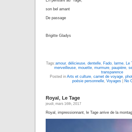
En pensant au Tage,
son bel amant
De passage
Brigitte Gladys
Tags:
amour
,
délicieuse
,
dentelle
,
Fado
,
larme
,
Le 
merveilleuse
,
mouette
,
murmure
,
paupière
,
se
transparence
Posted in
Arts et culture
,
carnet de voyage
,
pho
poésie personnelle
,
Voyages
|
No 
Royal, Le Tage
jeudi, mars 16th, 2017
Royal, impressionnant, le Tage arrive de la montagn