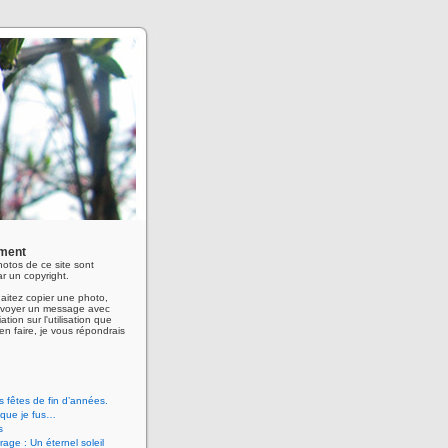
ment
hotos de ce site sont
r un copyright.
aitez copier une photo,
envoyer un message avec
ation sur l'utilisation que
en faire, je vous répondrais
 fêtes de fin d’années.
 que je fus…
s
age : Un éternel soleil