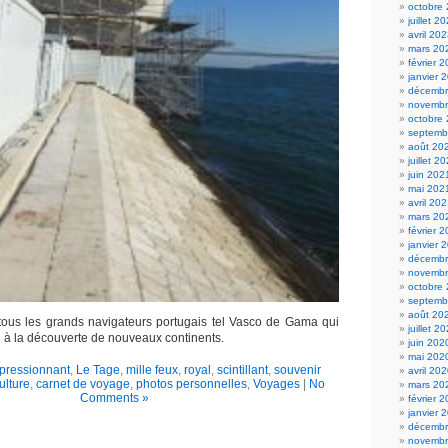
octobre
juillet 2
avril 20
mars 20
février 
janvier 
décembr
novembr
octobre
septemb
août 20
juillet 2
juin 202
mai 202
avril 20
mars 20
février 
janvier 
décembr
novembr
octobre
septemb
août 20
ous les grands navigateurs portugais tel Vasco de Gama qui
juillet 2
eu à la découverte de nouveaux continents.
juin 202
mai 202
pressionnant
,
Le Tage
,
mille feux
,
royal
,
scintillant
,
souvenir
avril 20
culture
,
carnet de voyage
,
photos personnelles
,
Voyages
|
No
mars 20
Comments »
février 
janvier 
décembr
novembr