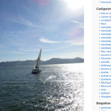
Souvenir
Catégorie
Arts et c
carnet 
constitut
fleur
mandala
mandala
mandalas
mandalas
mandala
mandala
méditati
Non cla
oeuvre d
Oeuvres 
paradis
philosop
photos p
poésie
poésie p
Quelque
Réchauff
Rencont
rose
spirituel
Voyages
Blogoliste
geekswo