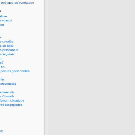
 poétique du vernissage
s
ulture
de voyage
ion
s
 coloriés
 en Italie
s personnels
s végétals
on
ssé
'art
peintes personnelles
hie
ersonnelles
ersonnelle
s Conseils
ement climatique
res Blogogiques
rld