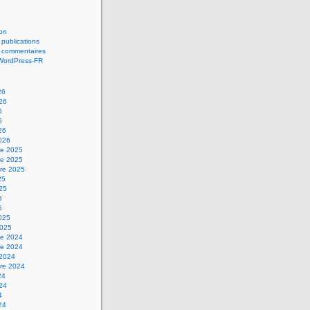
on
 publications
s commentaires
 WordPress-FR
26
026
6
6
26
2026
e 2025
e 2025
re 2025
25
025
5
5
2025
2025
e 2024
e 2024
 2024
re 2024
24
024
4
24