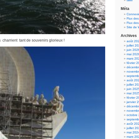
twivi
Méta
Connexi
Flux des
Flux de
Site de
Archives
charrient tant de souvenirs glorieux !
août 20
juillet 2
juin 202
mai 202
mars 20
février 
décembr
novembr
septemb
août 20
juillet 2
juin 202
mai 202
février 
janvier 
décembr
novembr
octobre
septemb
août 20
juillet 2
mai 202
mars 20