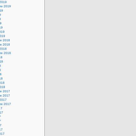
 2019
re 2019
019
9
9
19
19
2019
2019
e 2018
e 2018
 2018
re 2018
18
018
8
8
18
18
2018
2018
e 2017
e 2017
 2017
re 2017
17
017
7
7
17
17
2017