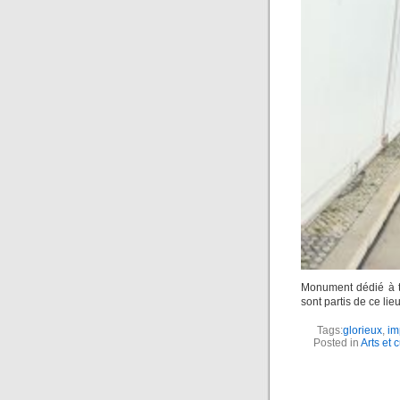
Monument dédié à t
sont partis de ce li
Tags:
glorieux
,
im
Posted in
Arts et 