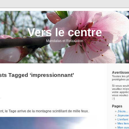
Vers le centre
Mandalas et Relaxation
Avertisse
sts Tagged ‘impressionnant’
Toutes les p
protégées pa
Si vous souh
veuillez m'
votre appréci
vous voulez 
e
;-)
Pages
t, le Tage arrive de la montagne scintillant de mille feux.
J’écris…
Joyeuses
L’enfant
Mes lien
Mon ouvr