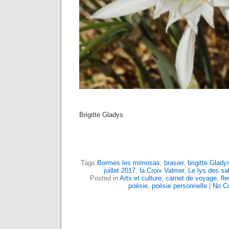
Brigitte Gladys
Tags:
Bormes les mimosas
,
brasier
,
brigitte Glady
juillet 2017
,
la Croix Valmer
,
Le lys des sa
Posted in
Arts et culture
,
carnet de voyage
,
fle
poésie
,
poésie personnelle
|
No C