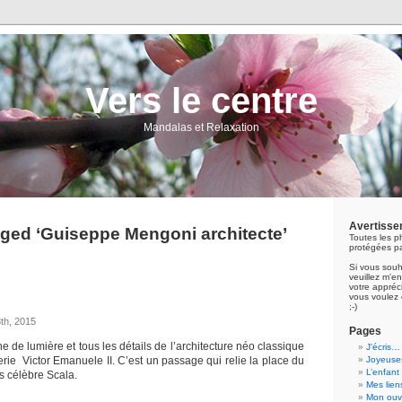
Vers le centre
Mandalas et Relaxation
Avertisse
ged ‘Guiseppe Mengoni architecte’
Toutes les p
protégées pa
Si vous souh
veuillez m'
votre appréci
vous voulez 
;-)
th, 2015
Pages
he de lumière et tous les détails de l’architecture néo classique
J’écris…
erie Victor Emanuele II. C’est un passage qui relie la place du
Joyeuses
L’enfant
 célèbre Scala.
Mes lien
Mon ouvr