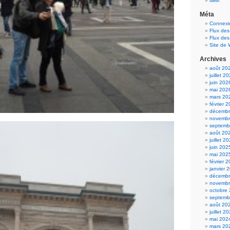
twivi
Méta
Connexi
Flux des
Flux de
Site de
Archives
août 20
juillet 2
juin 202
mai 202
mars 20
février 
décembr
novembr
septemb
août 20
juillet 2
juin 202
mai 202
février 
janvier 
décembr
novembr
octobre
septemb
août 20
juillet 2
mai 202
mars 20