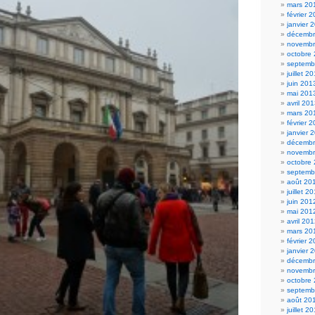
mars 20
février 
janvier 
décembr
novembr
octobre
septemb
juillet 2
juin 201
mai 201
avril 20
mars 20
février 
janvier 
décembr
novembr
octobre
septemb
août 20
juillet 2
juin 201
mai 201
avril 20
mars 20
février 
janvier 
décembr
novembr
octobre
septemb
août 20
juillet 2