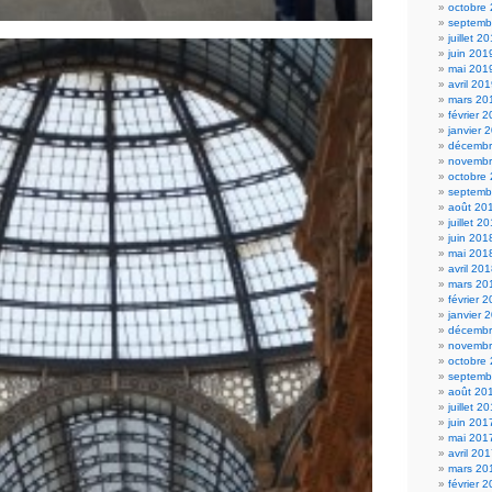
octobre
septemb
juillet 2
juin 201
mai 201
avril 20
mars 20
février 
janvier 
décembr
novembr
octobre
septemb
août 20
juillet 2
juin 201
mai 201
avril 20
mars 20
février 
janvier 
décembr
novembr
octobre
septemb
août 20
juillet 2
juin 201
mai 201
avril 20
mars 20
février 