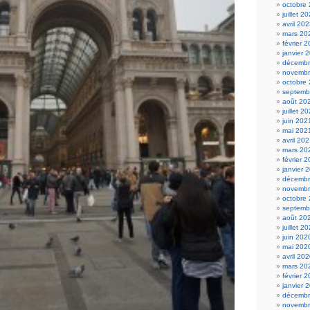
octobre
juillet 2
avril 20
mars 20
février 
janvier 
décembr
novembr
octobre
septemb
août 20
juillet 2
juin 202
mai 202
avril 20
mars 20
février 
janvier 
décembr
novembr
octobre
septemb
août 20
juillet 2
juin 202
mai 202
avril 20
mars 20
février 
janvier 
décembr
novembr