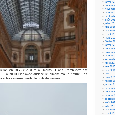
janvier 
décembr
novembr
octobre
septemb
août 20
juillet 2
juin 201
mai 201
avril 20
mars 20
février 
janvier 
décembr
novembr
octobre
septemb
juillet 2
juin 201
uction en 1865 elle dura au moins 11 ans. L’architecte est
mai 201
avril 20
 il a su utiliser avec audace le ciment moulé naturel, les
mars 20
s et les verrières, véritable puits de lumière.
février 
janvier 
décembr
novembr
octobre
septemb
août 20
juillet 2
mai 201
avril 20