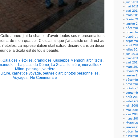
juin 201
mai 201
avril 201
mars 20
février 
janvier 
décembr
novembr
Cette année j’ai la chance d’avoir toutes ses représentations
octobre
néma de mon quartier. C’est ainsi que j’ai assisté en direct au
septemb
 7 étoiles. La représentation était extraordinaire dans un décor
août 20
juillet 2
ieur de la Scala est de toute beauté.
juin 201
mai 201
e
,
Gala des 7 étoiles
,
grandiose
,
Guiseppe Mengoni architecte
,
avril 20
manuele II
,
La place du Dôme
,
La Scala
,
lumière
,
merveilleux
,
mars 20
Milan
,
passage
,
verrière
février 
culture
,
carnet de voyage
,
oeuvre d'art
,
photos personnelles
,
janvier 
Voyages
|
No Comments »
décembr
novembr
octobre
septemb
août 20
juillet 2
juin 200
mai 200
avril 20
mars 20
février 
janvier 
décembr
novembr