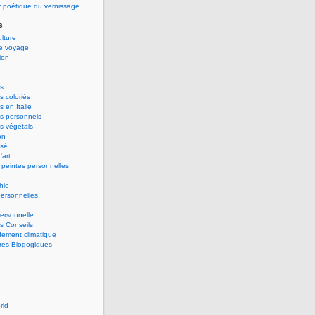
 poétique du vernissage
s
ulture
de voyage
ion
s
 coloriés
 en Italie
s personnels
s végétals
on
ssé
'art
peintes personnelles
hie
ersonnelles
ersonnelle
s Conseils
ement climatique
res Blogogiques
rld