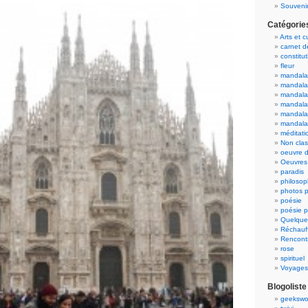
Souvenir
Catégorie
Arts et c
carnet 
constitut
fleur
mandala
mandala
mandalas
mandalas
mandala
mandala
méditati
Non cla
oeuvre d
Oeuvres 
paradis
philosop
photos p
poésie
poésie p
Quelque
Réchauff
Rencont
rose
spirituel
Voyages
Blogoliste
geekswo