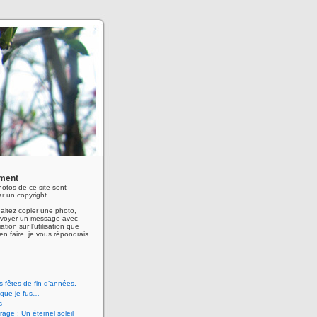
ment
hotos de ce site sont
r un copyright.
aitez copier une photo,
envoyer un message avec
ation sur l'utilisation que
en faire, je vous répondrais
 fêtes de fin d’années.
 que je fus…
s
age : Un éternel soleil