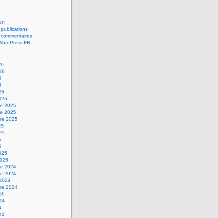
on
 publications
s commentaires
 WordPress-FR
26
026
6
6
26
2026
e 2025
e 2025
re 2025
25
025
5
5
2025
2025
e 2024
e 2024
 2024
re 2024
24
024
4
24