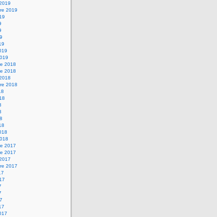
 2019
re 2019
019
9
9
19
19
2019
2019
e 2018
e 2018
 2018
re 2018
18
018
8
8
18
18
2018
2018
e 2017
e 2017
 2017
re 2017
17
017
7
7
17
17
2017