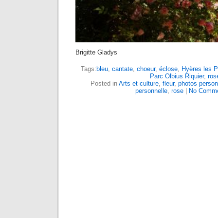
Brigitte Gladys
Tags:
bleu
,
cantate
,
choeur
,
éclose
,
Hyères les P
Parc Olbius Riquier
,
ros
Posted in
Arts et culture
,
fleur
,
photos person
personnelle
,
rose
|
No Comme