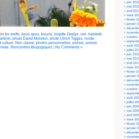
juin 201
mai 201
avril 201
mars 20
février 
janvier 
décembr
novembr
on for swifts
,
Apus apus
,
boucle
,
brigitte Gladys
,
ciel
,
habileté
,
octobre
artinet
,
photo David Moreton
,
photo Ulrich Tigges
,
ronde
septemb
t culture
,
Non classé
,
photos personnelles
,
poésie
,
poésie
août 20
nelle
,
Rencontres Blogogiques
|
No Comments »
juillet 2
juin 201
mai 201
avril 20
mars 20
février 
janvier 
décembr
novembr
octobre
septemb
août 20
juillet 2
juin 200
mai 200
avril 20
mars 20
février 
janvier 
décembr
novembr