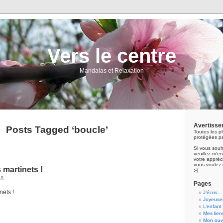
Vers le centre
Mandalas et Relaxation
Avertisse
Posts Tagged ‘boucle’
Toutes les p
protégées pa
Si vous souh
veuillez m'
votre appréci
vous voulez 
 martinets !
;-)
18
Pages
nets !
J’écris…
Joyeuses
L’enfant
Mes lien
Mon ouvr