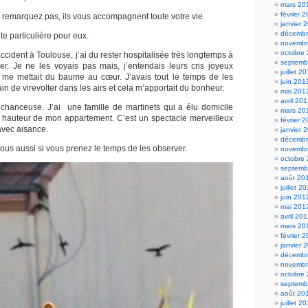
mars 20
février 
 remarquez pas, ils vous accompagnent toute votre vie.
janvier 
décembr
ute particulière pour eux.
novembr
octobre
cident à Toulouse, j’ai du rester hospitalisée très longtemps à
septemb
r. Je ne les voyais pas mais, j’entendais leurs cris joyeux
juillet 2
a me mettait du baume au cœur. J’avais tout le temps de les
juin 201
rain de virevolter dans les airs et cela m’apportait du bonheur.
mai 201
avril 20
s chanceuse. J’ai une famille de martinets qui a élu domicile
mars 20
la hauteur de mon appartement. C’est un spectacle merveilleux
février 
avec aisance.
janvier 
décembr
 vous aussi si vous prenez le temps de les observer.
novembr
octobre
septemb
août 20
juillet 2
juin 201
mai 201
avril 20
mars 20
février 
janvier 
décembr
novembr
octobre
septemb
août 20
juillet 2