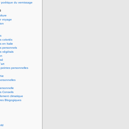
 poétique du vernissage
s
ulture
de voyage
ion
s
 coloriés
 en Italie
s personnels
s végétals
on
ssé
'art
peintes personnelles
hie
ersonnelles
ersonnelle
s Conseils
ement climatique
res Blogogiques
rld