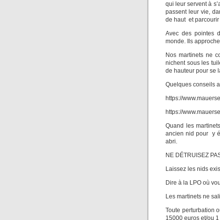
qui leur servent à 
passent leur vie, da
de haut et parcourir
Avec des pointes d
monde. Ils approchen
Nos martinets ne co
nichent sous les tui
de hauteur pour se la
Quelques conseils av
https://www.mauerse
https://www.mauerseg
Quand les martinets
ancien nid pour y él
abri.
NE DÉTRUISEZ PAS
Laissez les nids exis
Dire à la LPO où vou
Les martinets ne sal
Toute perturbation o
15000 euros et/ou 1 