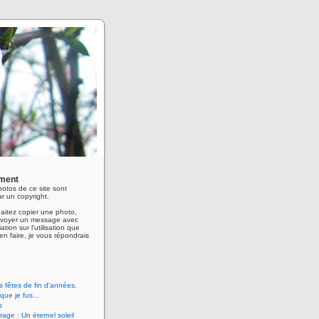
ment
hotos de ce site sont
r un copyright.
aitez copier une photo,
envoyer un message avec
ation sur l'utilisation que
en faire, je vous répondrais
 fêtes de fin d’années.
 que je fus…
s
age : Un éternel soleil