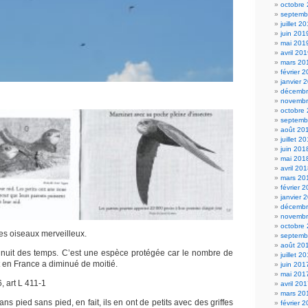
octobre
septemb
juillet 2
juin 201
mai 201
avril 20
mars 20
février 
janvier 
décembr
novembr
octobre
septemb
août 20
juillet 2
juin 201
mai 201
avril 20
mars 20
février 
janvier 
décembr
novembr
octobre
es oiseaux merveilleux.
septemb
août 20
la nuit des temps. C’est une espèce protégée car le nombre de
juillet 2
 en France a diminué de moitié.
juin 201
mai 201
6, art L 411-1
avril 20
mars 20
ns pied sans pied, en fait, ils en ont de petits avec des griffes
février 