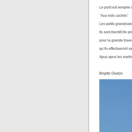
Le pont est remplie
°Aux nids cachés°
Les petits grandiss
Ils sont bientôt fin pr
pour la grande trav
qu’ils effectueront s
Apus apus les martin
Brigitte Gladys