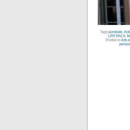
Tags:
acrobate
,
Acti
LPO PACA
,
M
Posted in
Arts e
person