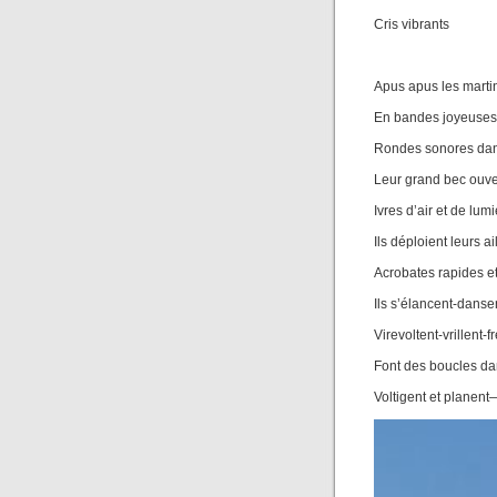
Cris vibrants
Apus apus les martin
En bandes joyeuses 
Rondes sonores dans
Leur grand bec ouve
Ivres d’air et de lum
Ils déploient leurs ai
Acrobates rapides et
Ils s’élancent-danse
Virevoltent-vrillent-
Font des boucles da
Voltigent et plane