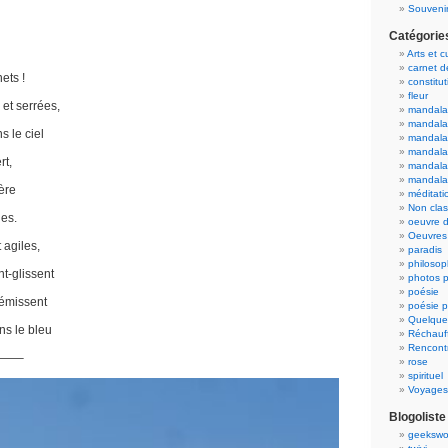
Souvenir
Catégorie
Arts et c
carnet 
ets !
constitut
fleur
et serrées,
mandala
mandala
 le ciel
mandalas
mandalas
rt,
mandala
mandala
ière
méditati
Non cla
les.
oeuvre d
Oeuvres 
 agiles,
paradis
philosop
nt-glissent
photos p
poésie
frémissent
poésie p
Quelque
ns le bleu
Réchauff
Rencont
nt——–
rose
spirituel
Voyages
Blogoliste
geekswo