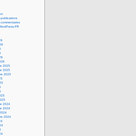
on
 publications
s commentaires
 WordPress-FR
26
026
6
6
26
2026
e 2025
e 2025
re 2025
25
025
5
5
2025
2025
e 2024
e 2024
 2024
re 2024
24
024
4
24