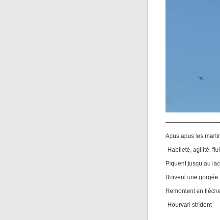
—————————
Apus apus les martin
-Habileté, agilité, flu
Piquent jusqu’au lac
Boivent une gorgée
Remontent en flèch
-Hourvari strident-