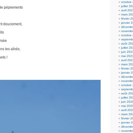
octobre
juillet 2
 de pépiements
avril 20
mars 20
février 
janvier 
ent doucement,
décembr
novembr
êts
octobre
septemb
ersée
août 20
juillet 2
ans les aînés.
juin 202
mai 202
ets !
avril 20
mars 20
février 
janvier 
décembr
novembr
octobre
septemb
août 20
juillet 2
juin 202
mai 202
avril 20
mars 20
février 
janvier 
décembr
novembr