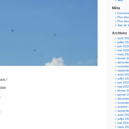
twivi
Méta
Connexi
Flux des
Flux de
Site de
Archives
août 20
juillet 2
juin 202
mai 202
mars 20
février 
décembr
novembr
septemb
-
août 20
juillet 2
ets !
juin 202
mai 202
idité-
février 
janvier 
,
décembr
novembr
octobre
septemb
e
août 20
juillet 2
mai 202
mars 20