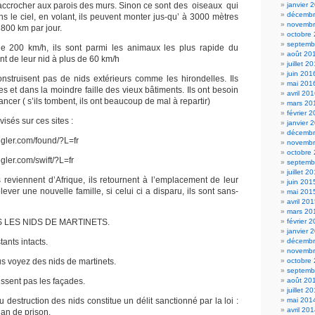
s’accrocher aux parois des murs. Sinon ce sont des oiseaux qui
janvier 
décembr
ns le ciel, en volant, ils peuvent monter jus-qu’ à 3000 mètres
novembr
 800 km par jour.
octobre
septemb
e 200 km/h, ils sont parmi les animaux les plus rapide du
août 20
t de leur nid à plus de 60 km/h
juillet 2
juin 201
nstruisent pas de nids extérieurs comme les hirondelles. Ils
mai 201
les et dans la moindre faille des vieux bâtiments. Ils ont besoin
avril 20
ncer ( s’ils tombent, ils ont beaucoup de mal à repartir)
mars 20
février 
isés sur ces sites :
janvier 
décembr
gler.com/found/?L=fr
novembr
octobre
ler.com/swift/?L=fr
septemb
juillet 2
 reviennent d’Afrique, ils retournent à l’emplacement de leur
juin 201
ever une nouvelle famille, si celui ci a disparu, ils sont sans-
mai 201
avril 20
mars 20
 LES NIDS DE MARTINETS.
février 
janvier 
tants intacts.
décembr
novembr
s voyez des nids de martinets.
octobre
septemb
issent pas les façades.
août 20
juillet 2
u destruction des nids constitue un délit sanctionné par la loi :
mai 201
avril 20
an de prison.