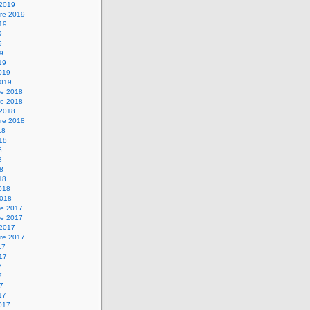
 2019
re 2019
019
9
9
19
19
2019
2019
e 2018
e 2018
 2018
re 2018
18
018
8
8
18
18
2018
2018
e 2017
e 2017
 2017
re 2017
17
017
7
7
17
17
2017