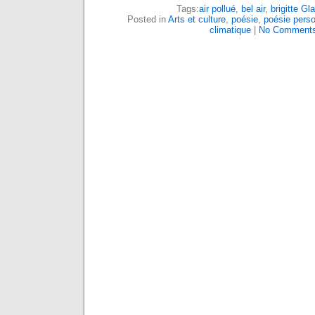
Tags:
air pollué
,
bel air
,
brigitte Gl
Posted in
Arts et culture
,
poésie
,
poésie perso
climatique
|
No Comments