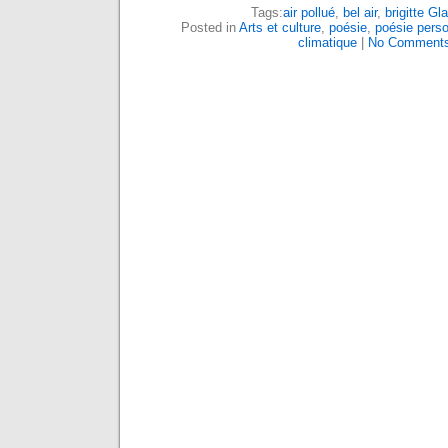
Tags:
air pollué
,
bel air
,
brigitte Gl
Posted in
Arts et culture
,
poésie
,
poésie perso
climatique
|
No Comments