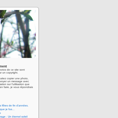
ment
hotos de ce site sont
r un copyright.
aitez copier une photo,
envoyer un message avec
ation sur l'utilisation que
en faire, je vous répondrais
 fêtes de fin d’années.
 que je fus…
s
age : Un éternel soleil