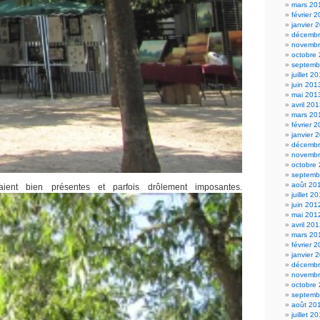
mars 20
février 
janvier 
décembr
novembr
octobre
septemb
juillet 2
juin 201
mai 201
avril 20
mars 20
février 
janvier 
décembr
novembr
octobre
septemb
août 20
aient bien présentes et parfois drôlement imposantes.
juillet 2
juin 201
mai 201
avril 20
mars 20
février 
janvier 
décembr
novembr
octobre
septemb
août 20
juillet 2