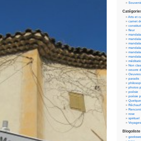
Souvenir
Catégorie
Arts et c
carnet 
constitut
fleur
mandala
mandala
mandalas
mandalas
mandala
mandala
méditati
Non cla
oeuvre d
Oeuvres 
paradis
philosop
photos p
poésie
poésie p
Quelque
Réchauff
Rencont
rose
spirituel
Voyages
Blogoliste
geekswo