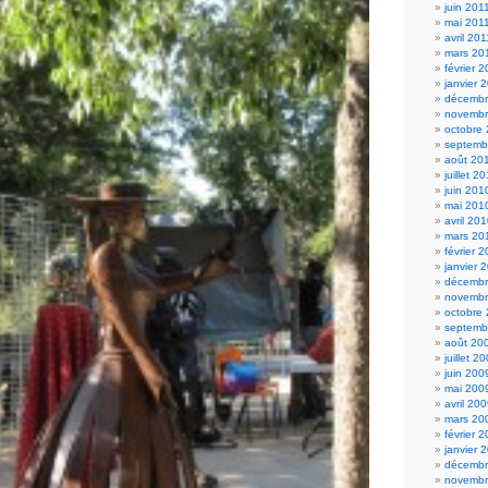
juin 201
mai 201
avril 201
mars 20
février 
janvier 
décembr
novembr
octobre
septemb
août 20
juillet 2
juin 201
mai 201
avril 20
mars 20
février 
janvier 
décembr
novembr
octobre
septemb
août 20
juillet 2
juin 200
mai 200
avril 20
mars 20
février 
janvier 
décembr
novembr