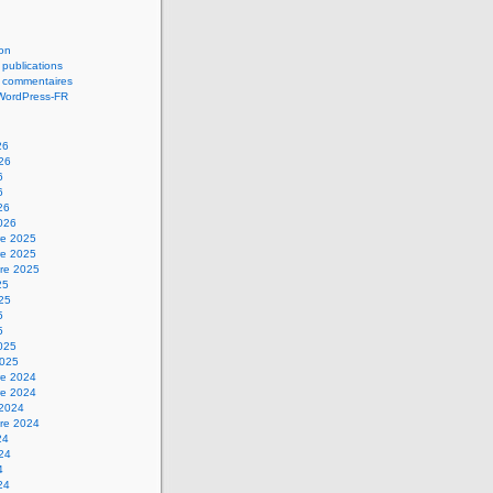
on
 publications
s commentaires
 WordPress-FR
26
026
6
6
26
2026
e 2025
e 2025
re 2025
25
025
5
5
2025
2025
e 2024
e 2024
 2024
re 2024
24
024
4
24