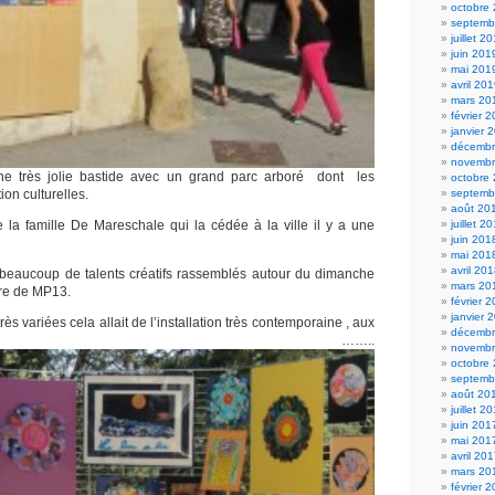
octobre
septemb
juillet 2
juin 201
mai 201
avril 20
mars 20
février 
janvier 
décembr
novembr
e très jolie bastide avec un grand parc arboré dont les
octobre
ion culturelles.
septemb
août 20
de la famille De Mareschale qui la cédée à la ville il y a une
juillet 2
juin 201
mai 201
avril 20
it beaucoup de talents créatifs rassemblés autour du dimanche
mars 20
dre de MP13.
février 
janvier 
ès variées cela allait de l’installation très contemporaine , aux
décembr
dalas ……..
novembr
octobre
septemb
août 20
juillet 2
juin 201
mai 201
avril 20
mars 20
février 