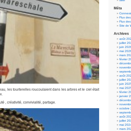
twivi
Méta
Connexi
Flux des
Flux de
Site de
Archives
août 20
juillet 2
juin 202
mai 202
mars 20
février 
décembr
novembr
septemb
août 20
juillet 2
juin 202
mai 202
beau, les tourterelles roucoulaient dans les arbres et le ciel était
février 
x.
janvier 
décembr
uté , créativité, convivialité, partage.
novembr
octobre
septemb
août 20
juillet 2
mai 202
mars 20