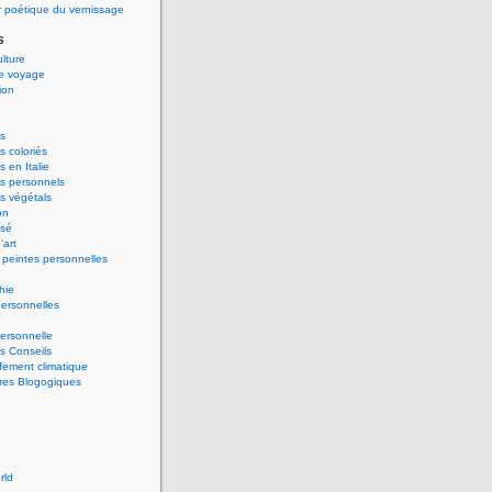
 poétique du vernissage
s
ulture
de voyage
ion
s
 coloriés
 en Italie
s personnels
s végétals
on
ssé
'art
peintes personnelles
hie
ersonnelles
ersonnelle
s Conseils
ement climatique
res Blogogiques
rld