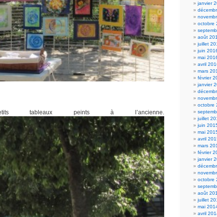
janvier 
décembr
novembr
octobre
septemb
août 20
juillet 2
juin 201
mai 201
avril 20
mars 20
février 
janvier 
décembr
novembr
octobre
etits tableaux peints à l’ancienne.
septemb
juillet 2
juin 201
mai 201
avril 20
mars 20
février 
janvier 
décembr
novembr
octobre
septemb
août 20
juillet 2
mai 201
avril 20