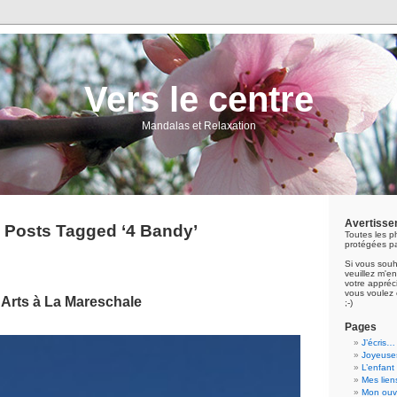
Vers le centre
Mandalas et Relaxation
Avertisse
Posts Tagged ‘4 Bandy’
Toutes les p
protégées pa
Si vous souh
veuillez m'
votre appréci
vous voulez 
Arts à La Mareschale
;-)
Pages
J’écris…
Joyeuses
L’enfant
Mes lien
Mon ouvr