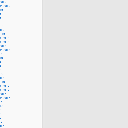
 2019
re 2019
019
9
9
19
19
2019
2019
e 2018
e 2018
 2018
re 2018
18
018
8
8
18
18
2018
2018
e 2017
e 2017
 2017
re 2017
17
017
7
7
17
17
2017