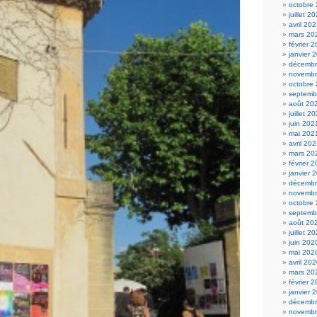
octobre
juillet 2
avril 20
mars 20
février 
janvier 
décembr
novembr
octobre
septemb
août 20
juillet 2
juin 202
mai 202
avril 20
mars 20
février 
janvier 
décembr
novembr
octobre
septemb
août 20
juillet 2
juin 202
mai 202
avril 20
mars 20
février 
janvier 
décembr
novembr