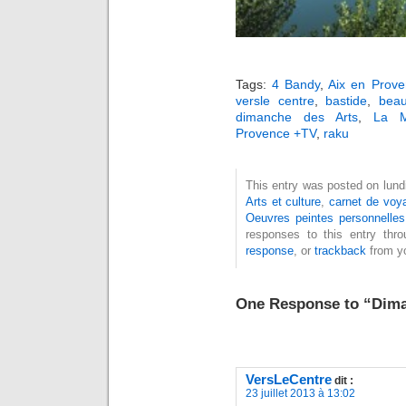
Tags:
4 Bandy
,
Aix en Prov
versle centre
,
bastide
,
beau
dimanche des Arts
,
La M
Provence +TV
,
raku
This entry was posted on lundi
Arts et culture
,
carnet de voy
Oeuvres peintes personnelles
responses to this entry thr
response
, or
trackback
from yo
One Response to “Dima
VersLeCentre
dit :
23 juillet 2013 à 13:02