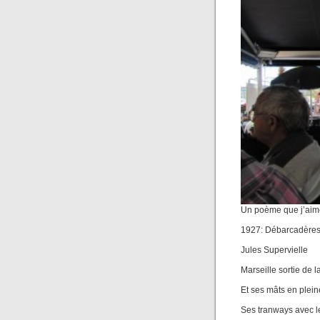
Un poème que j’aime 
1927: Débarcadère
Jules Supervielle
Marseille sortie de l
Et ses mâts en pleine
Ses tranways avec le