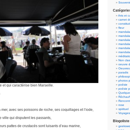
Souvenir
Catégorie
Arts et c
carnet 
constitut
fleur
mandala
mandala
mandalas
mandalas
mandala
mandala
méditati
Non cla
oeuvre d
Oeuvres 
paradis
philosop
photos p
poésie
et qui caractérise bien Marseille.
poésie p
Quelque
s
Réchauff
Rencont
rose
spirituel
a mer, avec ses poissons de roche, ses coquillages et l’iode,
Voyages
 ville qui disputent les passants,
Blogoliste
urs pattes de crustacés sont luisants d’eau marine,
geekswo