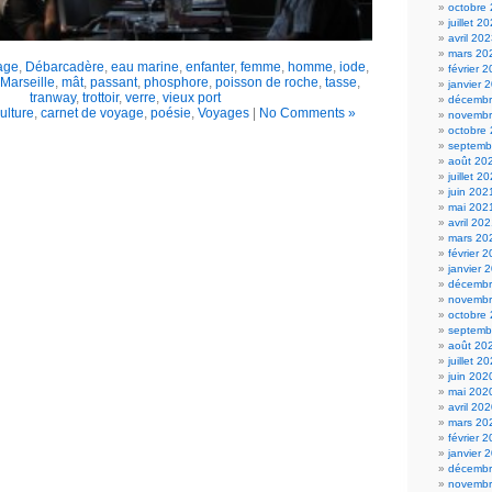
octobre
juillet 2
avril 20
mars 20
age
,
Débarcadère
,
eau marine
,
enfanter
,
femme
,
homme
,
iode
,
février 
Marseille
,
mât
,
passant
,
phosphore
,
poisson de roche
,
tasse
,
janvier 
tranway
,
trottoir
,
verre
,
vieux port
décembr
culture
,
carnet de voyage
,
poésie
,
Voyages
|
No Comments »
novembr
octobre
septemb
août 20
juillet 2
juin 202
mai 202
avril 20
mars 20
février 
janvier 
décembr
novembr
octobre
septemb
août 20
juillet 2
juin 202
mai 202
avril 20
mars 20
février 
janvier 
décembr
novembr