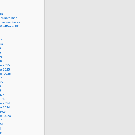
on
 publications
s commentaires
 WordPress-FR
26
026
6
6
26
2026
e 2025
e 2025
re 2025
25
025
5
5
2025
2025
e 2024
e 2024
 2024
re 2024
24
024
4
24