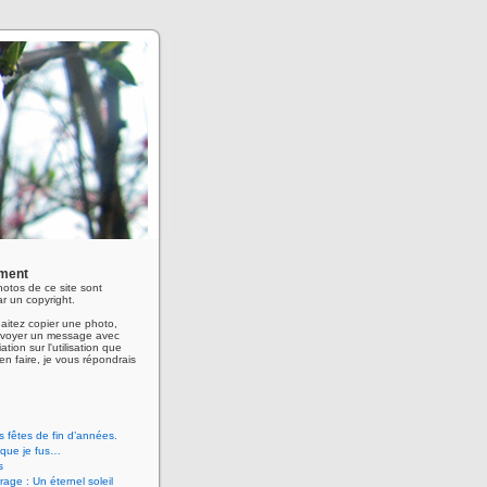
ment
hotos de ce site sont
r un copyright.
aitez copier une photo,
envoyer un message avec
ation sur l'utilisation que
en faire, je vous répondrais
 fêtes de fin d’années.
 que je fus…
s
age : Un éternel soleil