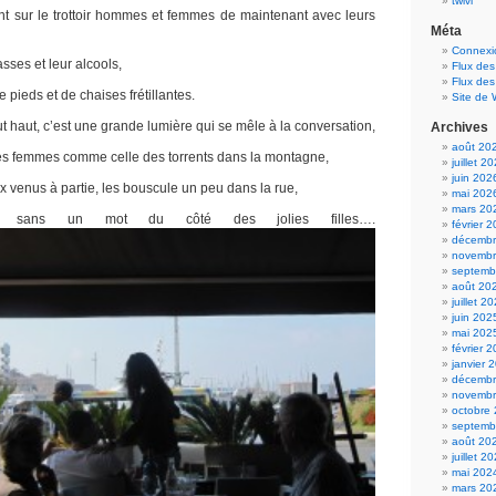
twivi
ent sur le trottoir hommes et femmes de maintenant avec leurs
Méta
Connexi
asses et leur alcools,
Flux des
Flux de
de pieds et de chaises frétillantes.
Site de
out haut, c’est une grande lumière qui se mêle à la conversation,
Archives
août 20
 des femmes comme celle des torrents dans la montagne,
juillet 2
juin 202
x venus à partie, les bouscule un peu dans la rue,
mai 202
mars 20
 sans un mot du côté des jolies filles….
février 
décembr
novembr
septemb
août 20
juillet 2
juin 202
mai 202
février 
janvier 
décembr
novembr
octobre
septemb
août 20
juillet 2
mai 202
mars 20