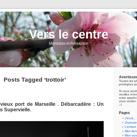
Vers le centre
Mandalas et Relaxation
Avertisse
Posts Tagged ‘trottoir’
Toutes les p
protégées pa
Si vous souh
veuillez m'
votre appréci
vous voulez 
 vieux port de Marseille . Débarcadère : Un
;-)
 Supervielle.
Pages
J’écris…
Joyeuses
L’enfant
Mes lien
Mon ouvr