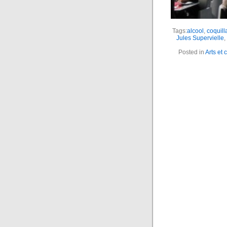
Tags:
alcool
,
coquill
Jules Supervielle
,
Posted in
Arts et 