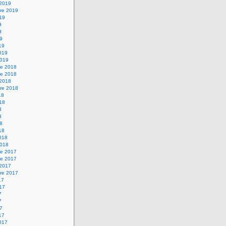
 2019
re 2019
019
9
9
19
19
2019
2019
e 2018
e 2018
 2018
re 2018
18
018
8
8
18
18
2018
2018
e 2017
e 2017
 2017
re 2017
17
017
7
7
17
17
2017