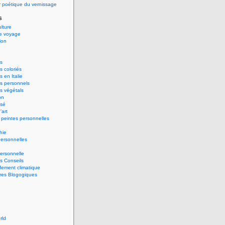
 poétique du vernissage
s
ulture
de voyage
ion
s
 coloriés
 en Italie
s personnels
s végétals
on
ssé
'art
peintes personnelles
hie
ersonnelles
ersonnelle
s Conseils
ement climatique
res Blogogiques
rld