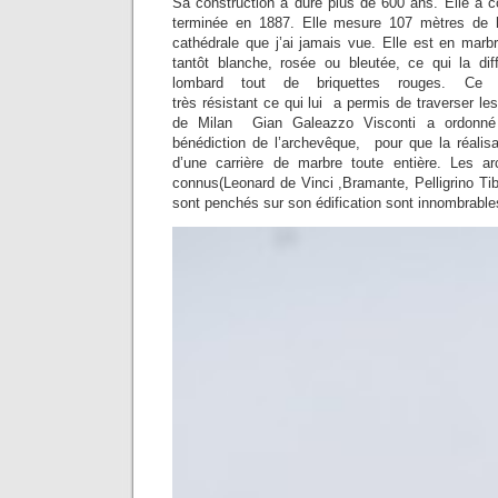
Sa construction a duré plus de 600 ans. Elle a
terminée en 1887. Elle mesure 107 mètres de h
cathédrale que j’ai jamais vue. Elle est en marb
tantôt blanche, rosée ou bleutée, ce qui la dif
lombard tout de briquettes rouges. Ce
très résistant ce qui lui a permis de traverser le
de Milan Gian Galeazzo Visconti a ordonné 
bénédiction de l’archevêque, pour que la réalisa
d’une carrière de marbre toute entière. Les ar
connus(Leonard de Vinci ,Bramante, Pelligrino Ti
sont penchés sur son édification sont innombrable