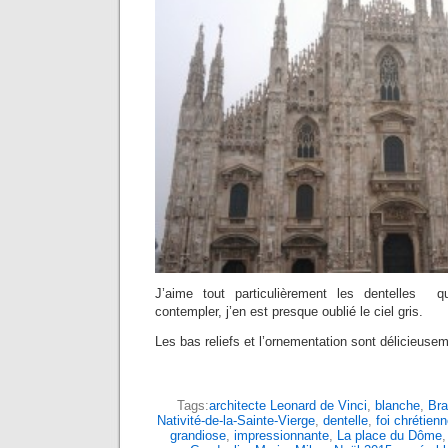
J’aime tout particulièrement les dentelles qu
contempler, j’en est presque oublié le ciel gris.
Les bas reliefs et l’ornementation sont délicieuse
Tags:
architecte Leonard de Vinci
,
blanche
,
Br
Nativité-de-la-Sainte-Vierge
,
dentelle
,
foi chrétien
grandiose
,
impressionnante
,
La place du Dôme