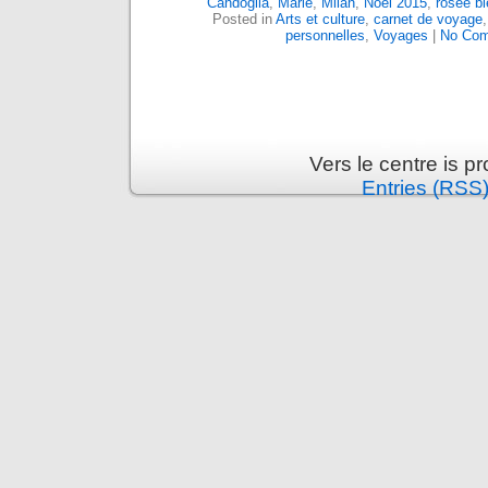
Candoglia
,
Marie
,
Milan
,
Noël 2015
,
rosée bl
Posted in
Arts et culture
,
carnet de voyage
personnelles
,
Voyages
|
No Com
Vers le centre is 
Entries (RSS