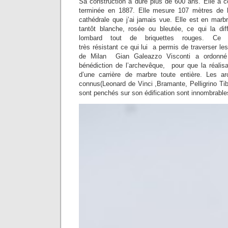
Sa construction a duré plus de 600 ans. Elle a
terminée en 1887. Elle mesure 107 mètres de h
cathédrale que j’ai jamais vue. Elle est en marb
tantôt blanche, rosée ou bleutée, ce qui la dif
lombard tout de briquettes rouges. Ce
très résistant ce qui lui a permis de traverser le
de Milan Gian Galeazzo Visconti a ordonné 
bénédiction de l’archevêque, pour que la réalisa
d’une carrière de marbre toute entière. Les ar
connus(Leonard de Vinci ,Bramante, Pelligrino Ti
sont penchés sur son édification sont innombrable