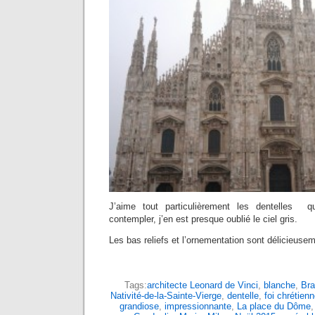
J’aime tout particulièrement les dentelles qu
contempler, j’en est presque oublié le ciel gris.
Les bas reliefs et l’ornementation sont délicieuse
Tags:
architecte Leonard de Vinci
,
blanche
,
Br
Nativité-de-la-Sainte-Vierge
,
dentelle
,
foi chrétien
grandiose
,
impressionnante
,
La place du Dôme