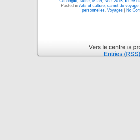
Candoglia
,
Marie
,
Milan
,
Noël 2015
,
rosée bl
Posted in
Arts et culture
,
carnet de voyage
personnelles
,
Voyages
|
No Com
Vers le centre is 
Entries (RSS