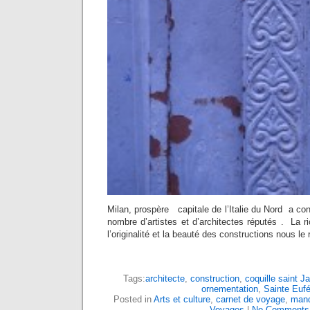
Milan, prospère capitale de l’Italie du Nord a c
nombre d’artistes et d’architectes réputés . La r
l’originalité et la beauté des constructions nous le
Tags:
architecte
,
construction
,
coquille saint J
ornementation
,
Sainte Euf
Posted in
Arts et culture
,
carnet de voyage
,
mand
Voyages
|
No Comments