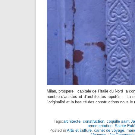
Milan, prospère capitale de l’Italie du Nord a c
nombre d’artistes et d’architectes réputés . La r
l’originalité et la beauté des constructions nous le
Tags:
architecte
,
construction
,
coquille saint J
ornementation
,
Sainte Euf
Posted in
Arts et culture
,
carnet de voyage
,
mand
Voyages
|
No Comments