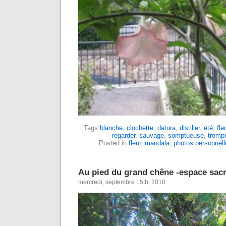
Tags:
blanche
,
clochette
,
datura
,
distiller
,
été
,
fle
regarder
,
sauvage
,
somptueuse
,
tromp
Posted in
fleur
,
mandala
,
photos personnell
Au pied du grand chêne -espace sacr
mercredi, septembre 15th, 2010