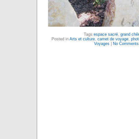
Tags:
espace sacré
,
grand chê
Posted in
Arts et culture
,
carnet de voyage
,
phot
Voyages
|
No Comments