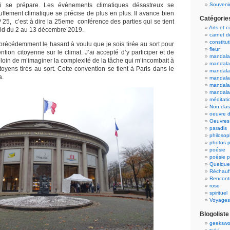
ui se prépare. Les événements climatiques désastreux se
Souvenir
auffement climatique se précise de plus en plus. Il avance bien
Catégorie
 25, c’est à dire la 25eme conférence des parties qui se tient
Arts et c
id du 2 au 13 décembre 2019.
carnet 
constitut
précédemment le hasard à voulu que je sois tirée au sort pour
fleur
ention citoyenne sur le climat. J’ai accepté d’y participer et de
mandala
is loin de m’imaginer la complexité de la tâche qui m’incombait à
mandala
toyens tirés au sort. Cette convention se tient à Paris dans le
mandalas
a.
mandalas
mandala
mandala
méditati
Non cla
oeuvre d
Oeuvres 
paradis
philosop
photos p
poésie
poésie p
Quelque
Réchauff
Rencont
rose
spirituel
Voyages
Blogoliste
geekswo