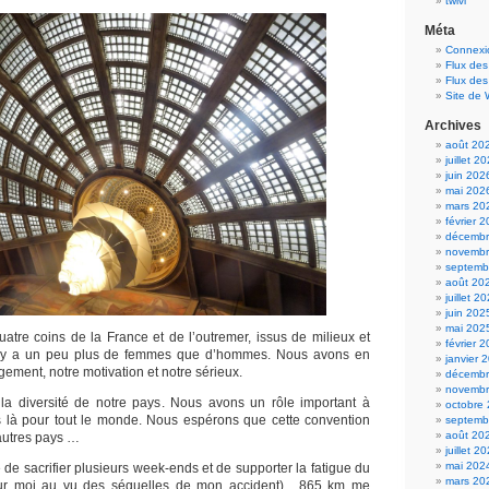
twivi
Méta
Connexi
Flux des
Flux de
Site de
Archives
août 20
juillet 2
juin 202
mai 202
mars 20
février 
décembr
novembr
septemb
août 20
juillet 2
juin 202
mai 202
tre coins de la France et de l’outremer, issus de milieux et
février 
 Il y a un peu plus de femmes que d’hommes. Nous avons en
janvier 
ment, notre motivation et notre sérieux.
décembr
novembr
la diversité de notre pays. Nous avons un rôle important à
octobre
 là pour tout le monde. Nous espérons que cette convention
septemb
août 20
’autres pays …
juillet 2
mai 202
e sacrifier plusieurs week-ends et de supporter la fatigue du
mars 20
ur moi au vu des séquelles de mon accident). 865 km me