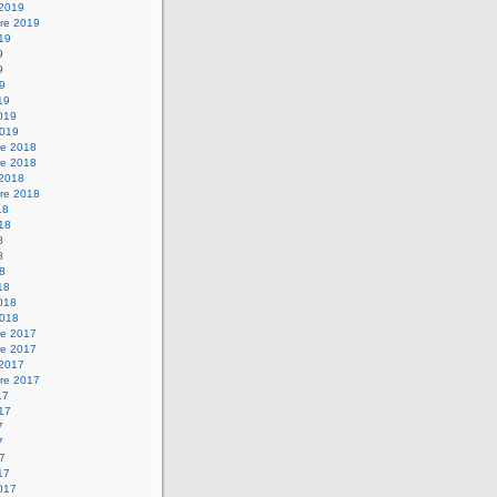
 2019
re 2019
019
9
9
19
19
2019
2019
e 2018
e 2018
 2018
re 2018
18
018
8
8
18
18
2018
2018
e 2017
e 2017
 2017
re 2017
17
017
7
7
17
17
2017