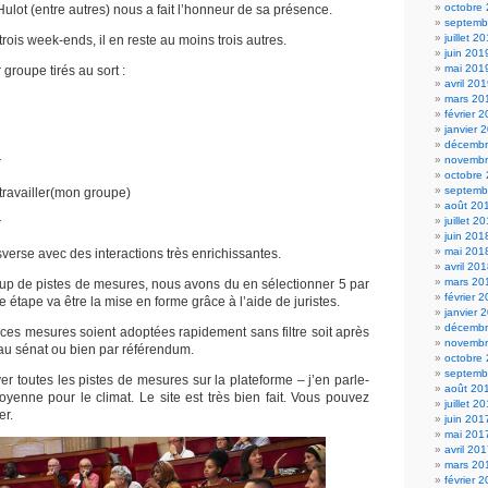
octobre
Hulot (entre autres) nous a fait l’honneur de sa présence.
septemb
juillet 2
ois week-ends, il en reste au moins trois autres.
juin 201
mai 201
 groupe tirés au sort :
avril 20
mars 20
février 
janvier 
décembr
novembr
r
octobre
septemb
travailler(mon groupe)
août 20
juillet 2
r
juin 201
mai 201
verse avec des interactions très enrichissantes.
avril 20
mars 20
p de pistes de mesures, nous avons du en sélectionner 5 par
février 
 étape va être la mise en forme grâce à l’aide de juristes.
janvier 
décembr
es mesures soient adoptées rapidement sans filtre soit après
novembr
au sénat ou bien par référendum.
octobre
septemb
r toutes les pistes de mesures sur la plateforme – j’en parle-
août 20
oyenne pour le climat. Le site est très bien fait. Vous pouvez
juillet 2
er.
juin 201
mai 201
avril 20
mars 20
février 