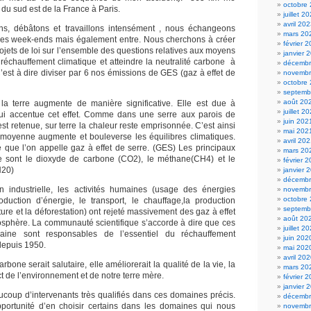
octobre
 du sud est de la France à Paris.
juillet 2
avril 20
s, débâtons et travaillons intensément , nous échangeons
mars 20
es week-ends mais également entre. Nous cherchons à créer
février 
ojets de loi sur l’ensemble des questions relatives aux moyens
janvier 
e réchauffement climatique et atteindre la neutralité carbone à
décembr
’est à dire diviser par 6 nos émissions de GES (gaz à effet de
novembr
octobre
septemb
août 20
la terre augmente de manière significative. Elle est due à
juillet 2
 qui accentue cet effet. Comme dans une serre aux parois de
juin 202
est retenue, sur terre la chaleur reste emprisonnée. C’est ainsi
mai 202
 moyenne augmente et bouleverse les équilibres climatiques.
avril 20
que l’on appelle gaz à effet de serre. (GES) Les principaux
mars 20
re sont le dioxyde de carbone (CO2), le méthane(CH4) et le
février 
N20)
janvier 
décembr
on industrielle, les activités humaines (usage des énergies
novembr
octobre
oduction d’énergie, le transport, le chauffage,la production
septemb
ulture et la déforestation) ont rejeté massivement des gaz à effet
août 20
osphère. La communauté scientifique s’accorde à dire que ces
juillet 2
aine sont responsables de l’essentiel du réchauffement
juin 202
depuis 1950.
mai 202
avril 20
rbone serait salutaire, elle améliorerait la qualité de la vie, la
mars 20
t de l’environnement et de notre terre mère.
février 
janvier 
oup d’intervenants très qualifiés dans ces domaines précis.
décembr
portunité d’en choisir certains dans les domaines qui nous
novembr