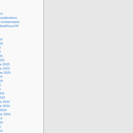
on
 publications
s commentaires
 WordPress-FR
26
026
6
6
26
2026
e 2025
e 2025
re 2025
25
025
5
5
2025
2025
e 2024
e 2024
 2024
re 2024
24
024
4
24