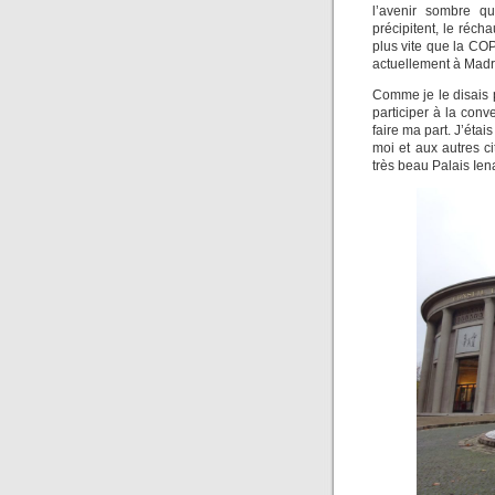
l’avenir sombre q
précipitent, le réch
plus vite que la COP
actuellement à Madr
Comme je le disais 
participer à la conv
faire ma part. J’éta
moi et aux autres ci
très beau Palais Ien