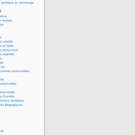
 poétique du vernissage
s
ulture
de voyage
ion
s
 coloriés
 en Italie
s personnels
s végétals
on
ssé
'art
peintes personnelles
hie
ersonnelles
ersonnelle
s Conseils
ement climatique
res Blogogiques
rld