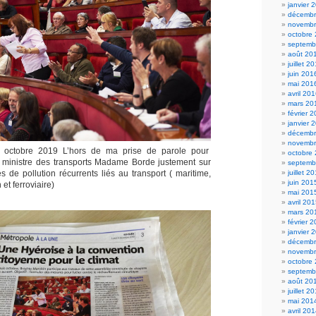
janvier 
décembr
novembr
octobre
septemb
août 20
juillet 2
juin 201
mai 201
avril 20
mars 20
février 
janvier 
décembr
novembr
octobre 2019 L’hors de ma prise de parole pour
octobre
la ministre des transports Madame Borde justement sur
septemb
juillet 2
s de pollution récurrents liés au transport ( maritime,
juin 201
 et ferroviaire)
mai 201
avril 20
mars 20
février 
janvier 
décembr
novembr
octobre
septemb
août 20
juillet 2
mai 201
avril 20