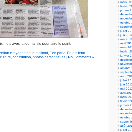
mars 20
février 
janvier 
décembr
novembr
octobre
septemb
juillet 2
juin 201
mai 201
 mois avec la journaliste pour faire le point.
avril 20
mars 20
février 
ntion citoyenne pour le climat
,
J'en parle
,
Palais Iena
janvier 
 culture
,
constitution
,
photos personnelles
|
No Comments »
décembr
novembr
octobre
septemb
août 20
juillet 2
juin 201
mai 201
avril 20
mars 20
février 
janvier 
décembr
novembr
octobre
septemb
août 20
juillet 2