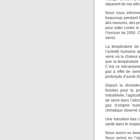
séparent de ma ville
Nous nous informon
beaucoup pendant l
des mesures, des pr
pour lutter contre l
l’horizon de 2050. C
serre)
La température de 
l’activité humaine
verre où la chaleur 
que la température
C’est ce mécanisme 
gaz à effet de ser
protoxyde d’azote (
Depuis la révoluti
fossiles pour la pr
industrielle, l’agric
de serre dans l’atm
gaz d’origine hum
climatique observé 
Une transition bas ca
santé dans le respec
Nous avons eu beauc
Nous avons eu l’op