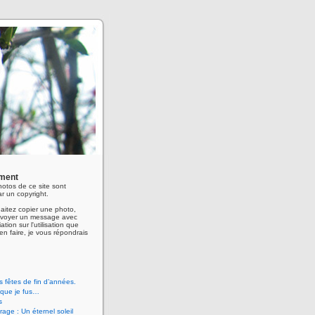
ment
hotos de ce site sont
r un copyright.
aitez copier une photo,
envoyer un message avec
ation sur l'utilisation que
en faire, je vous répondrais
 fêtes de fin d’années.
 que je fus…
s
age : Un éternel soleil