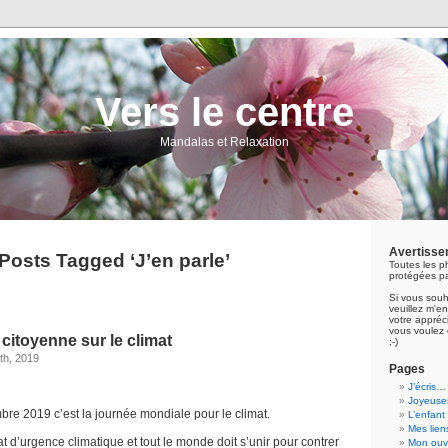
Vers le centre
Mandalas et Relaxation
Avertisse
Posts Tagged ‘J’en parle’
Toutes les p
protégées pa
Si vous souh
veuillez m'
votre appréci
vous voulez 
citoyenne sur le climat
;-)
th, 2019
Pages
J’écris…
Joyeuses
re 2019 c’est la journée mondiale pour le climat.
L’enfant
Mes lien
d’urgence climatique et tout le monde doit s’unir pour contrer
Mon ouvr