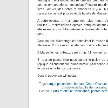
témoigne . Nul doute doute que les premiers ha
petites embarcations, cependant l’histoire mari
avec l’arrivée des bateaux phocéens il y a 260
naissance du port phocéa et de la ville de Massali
A cette époque la mer remontait plus haut , c’e
fouilles 2 merveilleuses épaves antiques datant
été mises à jour. Elles étaient enfouient dans l
port.
Vous saurez d’avantage en consultant le musée d’
Marseille. Vous saurez également tout sur le proje
A Marseille, les bateaux seront mis à l’honneur en
Si tout se passe bien nous auront le plaisir de 
réplique à l’authentique d’une barque phocéenne. 
le passé et le temps qui passe.
Dessin trouvé sur wikipédia
Tags:
barque phocéénne
,
bateau
,
Grotte Cosquer
d'histoire de la ville de marseille
,
Posted in
Arts et culture
,
méditation
,
photos pers