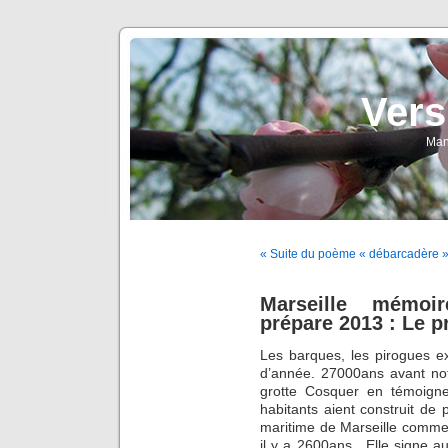
Vers
Man
« Suite du poème « débarcadère » 
Marseille mémoi
prépare 2013 : Le pr
Les barques, les pirogues exi
d’année. 27000ans avant not
grotte Cosquer en témoign
habitants aient construit de 
maritime de Marseille comme
il y a 2600ans . Elle signe a