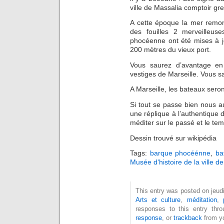
ville de Massalia comptoir gre
A cette époque la mer remont
des fouilles 2 merveilleus
phocéenne ont été mises à jo
200 mètres du vieux port.
Vous saurez d’avantage en 
vestiges de Marseille. Vous s
A Marseille, les bateaux sero
Si tout se passe bien nous au
une réplique à l’authentique
méditer sur le passé et le te
Dessin trouvé sur wikipédia
Tags:
barque phocéénne
,
ba
Musée d'histoire de la ville de
This entry was posted on jeudi,
Arts et culture
,
méditation
,
responses to this entry thr
response
, or
trackback
from yo