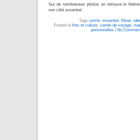
Sur de nombreuses photos on retrouve le thème
son côté essentiel .
Tags:
cercle
,
essentiel
,
flâner
,
idé
Posted in
Arts et culture
,
carnet de voyage
,
ma
personnelles
|
No Comment