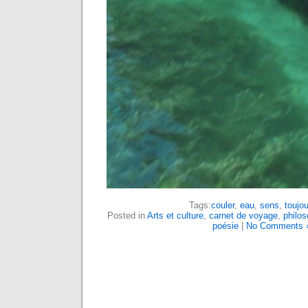
Tags:
couler
,
eau
,
sens
,
toujo
Posted in
Arts et culture
,
carnet de voyage
,
philos
poésie
|
No Comments 