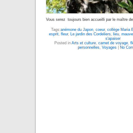
Vous serez toujours bien accueilli par le maître de
Tags:
anémone du Japon
,
coeur
,
collège Maria B
esprit
,
fleur
,
Le jardin des Cordeliers
,
lieu
,
mauve
s'apaiser
Posted in
Arts et culture
,
carnet de voyage
,
f
personnelles
,
Voyages
|
No Com