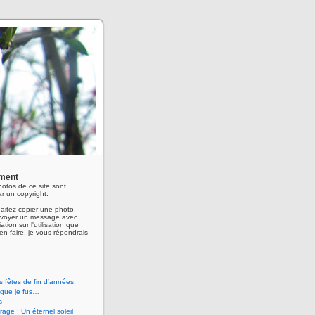
ment
hotos de ce site sont
r un copyright.
aitez copier une photo,
envoyer un message avec
ation sur l'utilisation que
en faire, je vous répondrais
 fêtes de fin d’années.
 que je fus…
s
age : Un éternel soleil