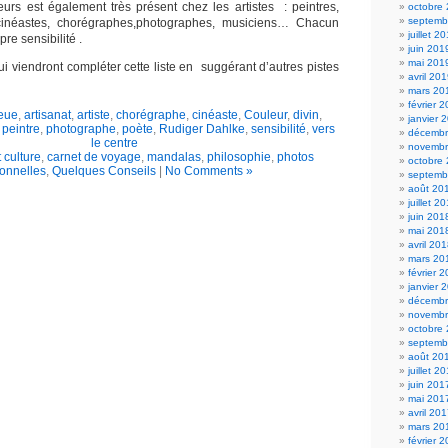
rs est également très présent chez les artistes : peintres,
octobre
septemb
 cinéastes, chorégraphes,photographes, musiciens… Chacun
juillet 2
re sensibilité .
juin 201
mai 201
ui viendront compléter cette liste en suggérant d’autres pistes
avril 20
mars 20
février 
eue
,
artisanat
,
artiste
,
chorégraphe
,
cinéaste
,
Couleur
,
divin
,
janvier 
,
peintre
,
photographe
,
poète
,
Rudiger Dahlke
,
sensibilité
,
vers
décembr
le centre
novembr
t culture
,
carnet de voyage
,
mandalas
,
philosophie
,
photos
octobre
onnelles
,
Quelques Conseils
|
No Comments »
septemb
août 20
juillet 2
juin 201
mai 201
avril 20
mars 20
février 
janvier 
décembr
novembr
octobre
septemb
août 20
juillet 2
juin 201
mai 201
avril 20
mars 20
février 