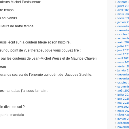
ouleurs Michel Pastoureau:
octobre
juillet 2
tre temps.
avril 20
mars 20
s souvenirs.
février 
janvier 
uleurs de notre temps.
décembr
novembr
octobre
septemb
aussi écrit sur la couleur bleue et son histoire.
août 20
juillet 2
eur du point de vue thérapeutique vous pouvez lire :
juin 202
mai 202
r par les couleurs de Jean-Michel Weiss et de Maurice Chavelli
avril 20
mars 20
seau
février 
janvier 
 grands secrets de l’énergie qui guérit de Jacques Staehle.
décembr
novembr
octobre
septemb
es mandalas j’ai sous la main :
août 20
juillet 2
juin 202
mai 202
e divin en soi ?
avril 20
mars 20
 par le mandala
février 
janvier 
décembr
novembr