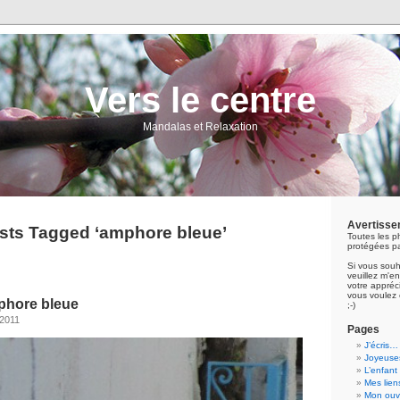
Vers le centre
Mandalas et Relaxation
Avertisse
sts Tagged ‘amphore bleue’
Toutes les p
protégées pa
Si vous souh
veuillez m'
votre appréci
vous voulez 
mphore bleue
;-)
 2011
Pages
J’écris…
Joyeuses
L’enfant
Mes lien
Mon ouvr