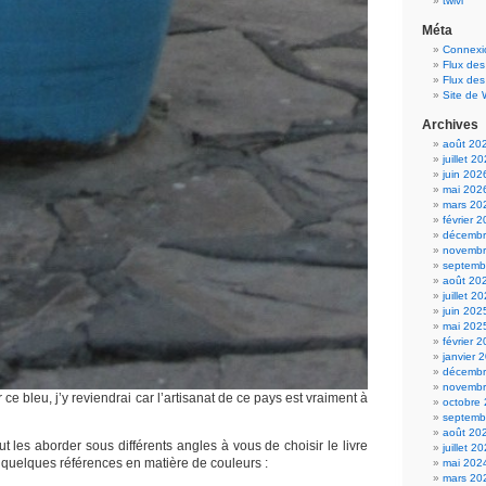
twivi
Méta
Connexi
Flux des
Flux de
Site de
Archives
août 20
juillet 2
juin 202
mai 202
mars 20
février 
décembr
novembr
septemb
août 20
juillet 2
juin 202
mai 202
février 
janvier 
décembr
novembr
ce bleu, j’y reviendrai car l’artisanat de ce pays est vraiment à
octobre
septemb
août 20
t les aborder sous différents angles à vous de choisir le livre
juillet 2
i quelques références en matière de couleurs :
mai 202
mars 20