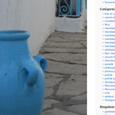
Souvenir
Catégorie
Arts et c
carnet 
constitut
fleur
mandala
mandala
mandalas
mandalas
mandala
mandala
méditati
Non cla
oeuvre d
Oeuvres 
paradis
philosop
photos p
poésie
poésie p
Quelque
Réchauff
Rencont
rose
spirituel
Voyages
Blogoliste
geekswo