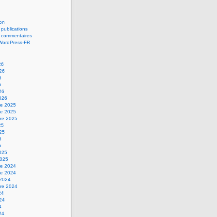
on
 publications
s commentaires
 WordPress-FR
26
026
6
6
26
2026
e 2025
e 2025
re 2025
25
025
5
5
2025
2025
e 2024
e 2024
 2024
re 2024
24
024
4
24