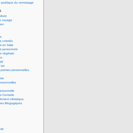
 poétique du vernissage
s
ulture
de voyage
ion
s
 coloriés
 en Italie
s personnels
s végétals
on
ssé
'art
peintes personnelles
hie
ersonnelles
ersonnelle
s Conseils
ement climatique
res Blogogiques
rld