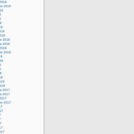
 2019
re 2019
019
9
9
19
19
2019
2019
e 2018
e 2018
 2018
re 2018
18
018
8
8
18
18
2018
2018
e 2017
e 2017
 2017
re 2017
17
017
7
7
17
17
2017