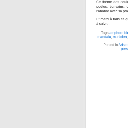
Ce thème des couleu
poètes, écrivains,
l’aborde avec sa prop
Et merci à tous ce q
à suivre.
Tags:
amphore bl
mandala
,
musicien
Posted in
Arts e
pers