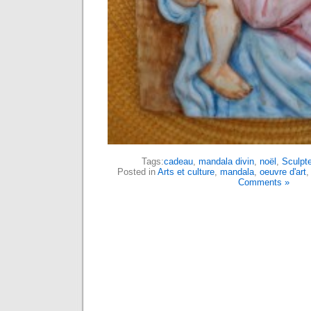
Tags:
cadeau
,
mandala divin
,
noël
,
Sculpte
Posted in
Arts et culture
,
mandala
,
oeuvre d'art
Comments »