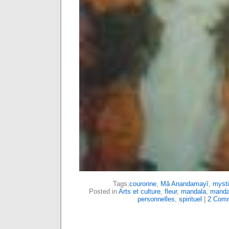
Tags:
couronne
,
Mâ Anandamayî
,
myst
Posted in
Arts et culture
,
fleur
,
mandala
,
manda
personnelles
,
spirituel
|
2 Com