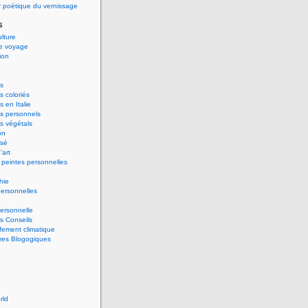
 poétique du vernissage
s
ulture
de voyage
ion
s
 coloriés
 en Italie
s personnels
s végétals
on
ssé
'art
peintes personnelles
hie
ersonnelles
ersonnelle
s Conseils
ement climatique
res Blogogiques
rld