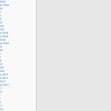
 2019
re 2019
019
9
9
19
19
2019
2019
e 2018
e 2018
 2018
re 2018
18
018
8
8
18
18
2018
2018
e 2017
e 2017
 2017
re 2017
17
017
7
7
17
17
2017