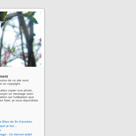
ment
hotos de ce site sont
r un copyright.
aitez copier une photo,
envoyer un message avec
ation sur l'utilisation que
en faire, je vous répondrais
 fêtes de fin d’années.
 que je fus…
s
age : Un éternel soleil