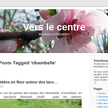
Vers le centre
Mandalas et Relaxation
Avertisse
Posts Tagged ‘ribambelle’
Toutes les p
protégées pa
Si vous souh
veuillez m'
votre appréci
vous voulez 
hidées en fleur autour des lacs…
;-)
012
Pages
ers, sur les pentes des berges des ribambelle d’orchidées en
J’écris…
 spectacle étonnant, chut!!! juste les admirer.
Joyeuses
L’enfant
Mes lien
Mon ouvr