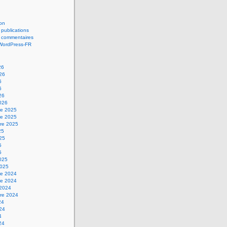
on
 publications
s commentaires
 WordPress-FR
26
026
6
6
26
2026
e 2025
e 2025
re 2025
25
025
5
5
2025
2025
e 2024
e 2024
 2024
re 2024
24
024
4
24