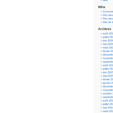
twivi
Méta
Connexi
Flux des
Flux de
Site de
Archives
août 20
juillet 2
juin 202
mai 202
mars 20
février 
décembr
novembr
septemb
août 20
juillet 2
juin 202
mai 202
février 
janvier 
décembr
novembr
octobre
septemb
août 20
juillet 2
mai 202
mars 20