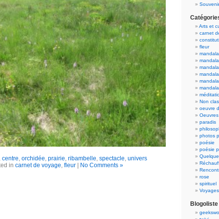
Souvenir
Catégorie
Arts et c
carnet 
constitut
fleur
mandala
mandala
mandalas
mandalas
mandala
mandala
méditati
Non cla
oeuvre d
Oeuvres 
paradis
philosop
photos p
poésie
poésie p
Quelque
,
centre
,
orchidée
,
prairie
,
ribambelle
,
spectacle
,
univers
Réchauff
ted in
carnet de voyage
,
fleur
|
No Comments »
Rencont
rose
spirituel
Voyages
Blogoliste
geekswo