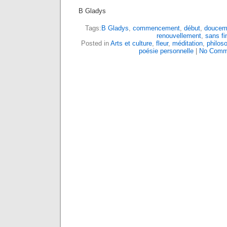
B Gladys
Tags:
B Gladys
,
commencement
,
début
,
doucem
renouvellement
,
sans fi
Posted in
Arts et culture
,
fleur
,
méditation
,
philos
poésie personnelle
|
No Comm