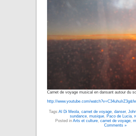
Carnet de voyage musical en dansant autour du sol
http://www.youtube.com/watch?v=C34uhuIrZ3g&fea
Tags:
Al Di Meola
,
carnet de voyage
,
danser
,
John
sundance
,
musique
,
Paco de Lucia
,
Posted in
Arts et culture
,
carnet de voyage
,
m
Comments »