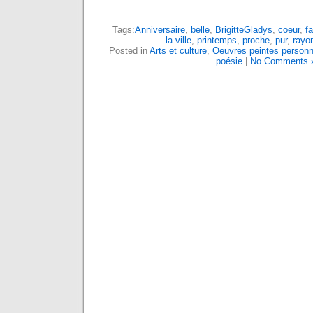
Tags:
Anniversaire
,
belle
,
BrigitteGladys
,
coeur
,
fa
la ville
,
printemps
,
proche
,
pur
,
rayo
Posted in
Arts et culture
,
Oeuvres peintes personn
poésie
|
No Comments 