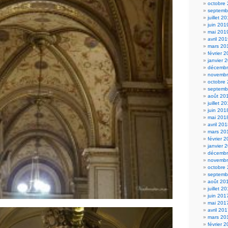
octobre
septemb
juillet 2
juin 201
mai 201
avril 20
mars 20
février 
janvier 
décembr
novembr
octobre
septemb
août 20
juillet 2
juin 201
mai 201
avril 20
mars 20
février 
janvier 
décembr
novembr
octobre
septemb
août 20
juillet 2
juin 201
mai 201
avril 20
mars 20
février 