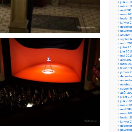
juin 201
mai 201
avril 201
mars 20
février 
janvier 
décembr
novembr
octobre
septemb
août 20
juillet 2
juin 201
mai 201
avril 20
mars 20
février 
janvier 
décembr
novembr
octobre
septemb
août 20
juillet 2
juin 200
mai 200
avril 20
mars 20
février 
janvier 
décembr
novembr