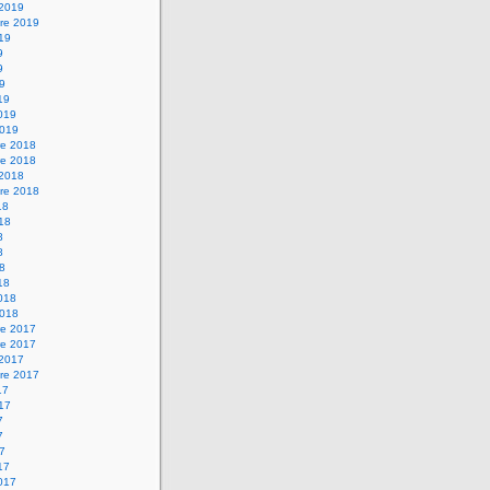
 2019
re 2019
019
9
9
19
19
2019
2019
e 2018
e 2018
 2018
re 2018
18
018
8
8
18
18
2018
2018
e 2017
e 2017
 2017
re 2017
17
017
7
7
17
17
2017