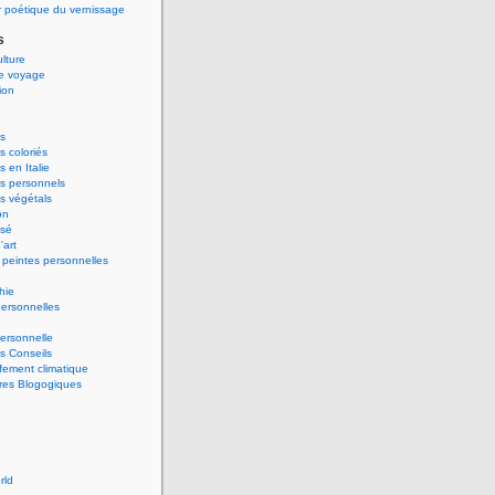
 poétique du vernissage
s
ulture
de voyage
ion
s
 coloriés
 en Italie
s personnels
s végétals
on
ssé
'art
peintes personnelles
hie
ersonnelles
ersonnelle
s Conseils
ement climatique
res Blogogiques
rld