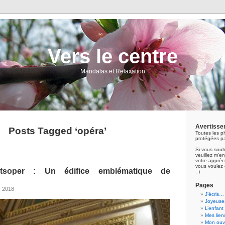
Vers le centre
Mandalas et Relaxation
Avertisse
Posts Tagged ‘opéra’
Toutes les p
protégées pa
Si vous souh
veuillez m'
votre appréci
vous voulez 
atsoper : Un édifice emblématique de
;-)
Pages
, 2018
J’écris…
Joyeuses
L’enfant
Mes lien
Mon ouvr