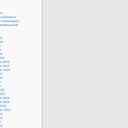
on
 publications
s commentaires
 WordPress-FR
26
026
6
6
26
2026
e 2025
e 2025
re 2025
25
025
5
5
2025
2025
e 2024
e 2024
 2024
re 2024
24
024
4
24