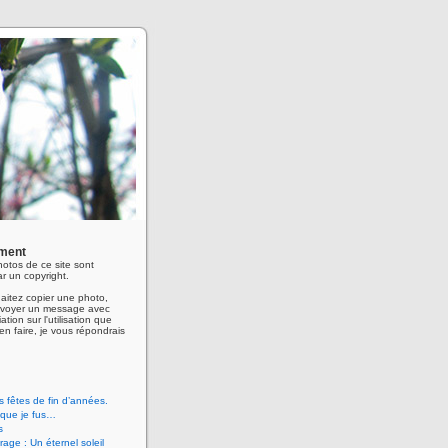
ment
hotos de ce site sont
r un copyright.
aitez copier une photo,
envoyer un message avec
ation sur l'utilisation que
en faire, je vous répondrais
 fêtes de fin d’années.
 que je fus…
s
age : Un éternel soleil