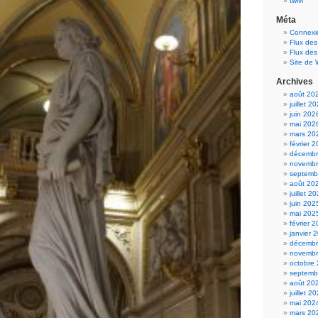
twivi
Méta
Connexi
Flux des
Flux de
Site de
Archives
août 20
juillet 2
juin 202
mai 202
mars 20
février 
décembr
novembr
septemb
août 20
juillet 2
juin 202
mai 202
février 
janvier 
décembr
novembr
octobre
septemb
août 20
juillet 2
mai 202
mars 20