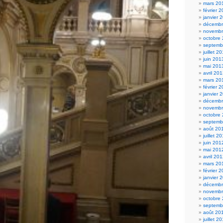
mars 20
février 
janvier 
décembr
novembr
octobre
septemb
juillet 2
juin 201
mai 201
avril 20
mars 20
février 
janvier 
décembr
novembr
octobre
septemb
août 20
juillet 2
juin 201
mai 201
avril 20
mars 20
février 
janvier 
décembr
novembr
octobre
septemb
août 20
juillet 2