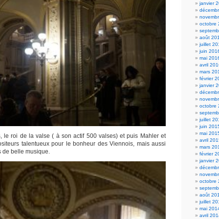
janvier 
décembr
novembr
octobre
septemb
août 20
juillet 2
juin 201
mai 201
avril 20
mars 20
février 
janvier 
décembr
novembr
octobre
septemb
juillet 2
juin 201
mai 201
s, le roi de la valse ( à son actif 500 valses) et puis Mahler et
avril 20
siteurs talentueux pour le bonheur des Viennois, mais aussi
mars 20
s de belle musique.
février 
janvier 
décembr
novembr
octobre
septemb
août 20
juillet 2
mai 201
avril 20