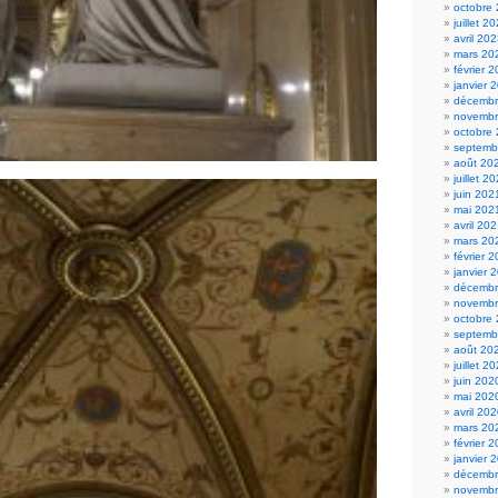
octobre
juillet 2
avril 20
mars 20
février 
janvier 
décembr
novembr
octobre
septemb
août 20
juillet 2
juin 202
mai 202
avril 20
mars 20
février 
janvier 
décembr
novembr
octobre
septemb
août 20
juillet 2
juin 202
mai 202
avril 20
mars 20
février 
janvier 
décembr
novembr