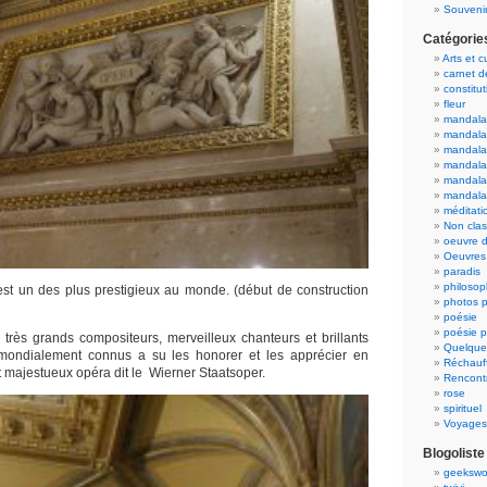
Souvenir
Catégorie
Arts et c
carnet 
constitut
fleur
mandala
mandala
mandalas
mandalas
mandala
mandala
méditati
Non cla
oeuvre d
Oeuvres 
paradis
philosop
st un des plus prestigieux au monde. (début de construction
photos p
poésie
poésie p
très grands compositeurs, merveilleux chanteurs et brillants
Quelque
mondialement connus a su les honorer et les apprécier en
Réchauff
et majestueux opéra dit le Wierner Staatsoper.
Rencont
rose
spirituel
Voyages
Blogoliste
geekswo