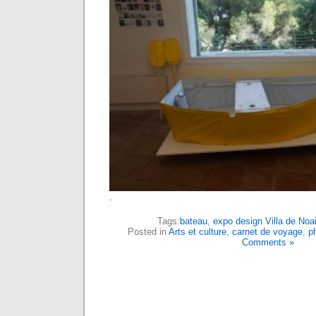
.
Tags:
bateau
,
expo design Villa de Noai
Posted in
Arts et culture
,
carnet de voyage
,
p
Comments »