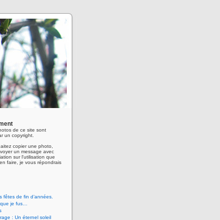
ment
hotos de ce site sont
r un copyright.
aitez copier une photo,
envoyer un message avec
ation sur l'utilisation que
en faire, je vous répondrais
 fêtes de fin d’années.
 que je fus…
s
age : Un éternel soleil