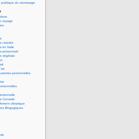
 poétique du vernissage
s
ulture
de voyage
ion
s
 coloriés
 en Italie
s personnels
s végétals
on
ssé
'art
peintes personnelles
hie
ersonnelles
ersonnelle
s Conseils
ement climatique
res Blogogiques
rld