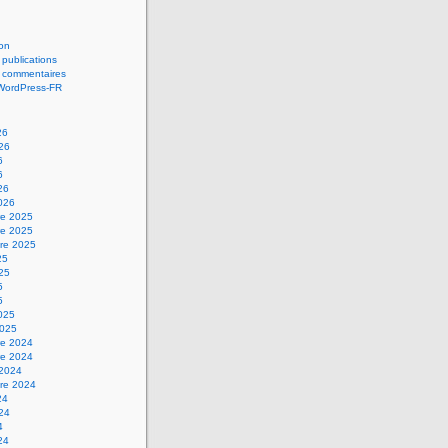
on
 publications
s commentaires
 WordPress-FR
26
026
6
6
26
2026
e 2025
e 2025
re 2025
25
025
5
5
2025
2025
e 2024
e 2024
 2024
re 2024
24
024
4
24