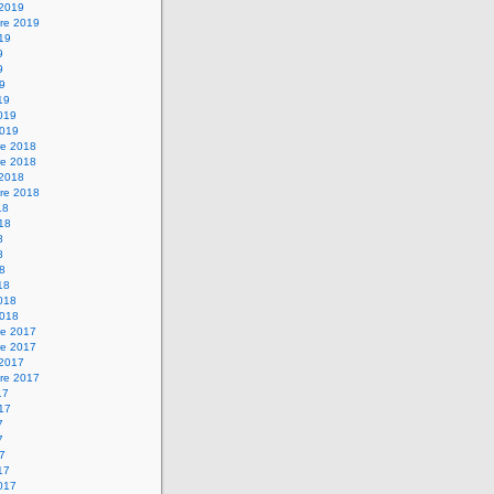
 2019
re 2019
019
9
9
19
19
2019
2019
e 2018
e 2018
 2018
re 2018
18
018
8
8
18
18
2018
2018
e 2017
e 2017
 2017
re 2017
17
017
7
7
17
17
2017