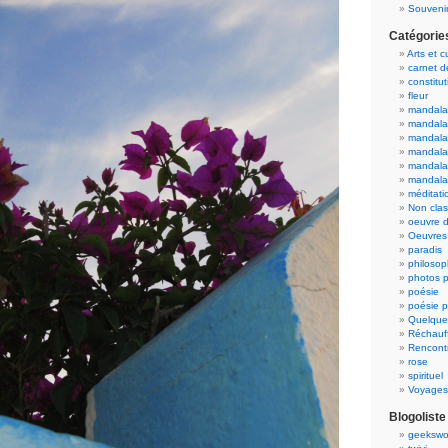
Souvenir
Catégorie
Arts et c
carnet 
constitut
fleur
mandala
mandala
mandalas
mandalas
mandala
mandala
méditati
Non cla
oeuvre d
Oeuvres 
paradis
philosop
photos p
poésie
poésie p
Quelque
Réchauff
Rencont
rose
spirituel
Voyages
Blogoliste
geekswo