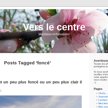
Vers le centre
Mandalas et Relaxation
Avertisse
Posts Tagged ‘foncé’
Toutes les p
protégées pa
Si vous souh
veuillez m'
votre appréci
vous voulez 
t un peu plus foncé ou un peu plus clair il
;-)
Pages
11
J’écris…
Joyeuses
L’enfant
Mes lien
Mon ouvr