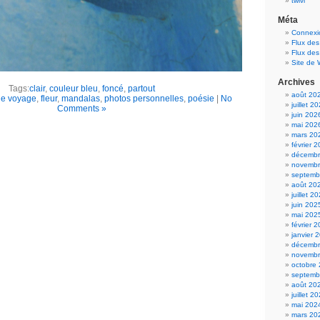
twivi
Méta
Connexi
Flux des
Flux de
Site de
Archives
Tags:
clair
,
couleur bleu
,
foncé
,
partout
août 20
de voyage
,
fleur
,
mandalas
,
photos personnelles
,
poésie
|
No
juillet 2
Comments »
juin 202
mai 202
mars 20
février 
décembr
novembr
septemb
août 20
juillet 2
juin 202
mai 202
février 
janvier 
décembr
novembr
octobre
septemb
août 20
juillet 2
mai 202
mars 20