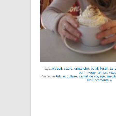
Tags:
accueil
,
cadre
,
dimanche
,
éclat
,
festif
,
Le p
port
,
rivage
,
temps
,
vag
Posted in
Arts et culture
,
carnet de voyage
,
médit
|
No Comments »