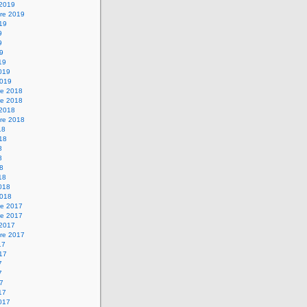
 2019
re 2019
019
9
9
19
19
2019
2019
e 2018
e 2018
 2018
re 2018
18
018
8
8
18
18
2018
2018
e 2017
e 2017
 2017
re 2017
17
017
7
7
17
17
2017