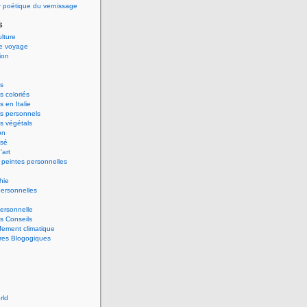
 poétique du vernissage
s
ulture
de voyage
ion
s
 coloriés
 en Italie
s personnels
s végétals
on
ssé
'art
peintes personnelles
hie
ersonnelles
ersonnelle
s Conseils
ement climatique
res Blogogiques
rld