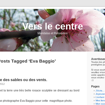
Vers le centre
Mandalas et Relaxation
Avertisse
osts Tagged ‘Eva Baggio’
Toutes les p
protégées pa
Si vous souh
veuillez m'
votre appréci
vous voulez 
e des sables ou des vents.
;-)
2012
Pages
l et la terre une très belle rosace sculptée se dressant au bord
J’écris…
Joyeuses
L’enfant
use photographe Eva Baggio pour cette magnifique photo.
Mes lien
Mon ouvr