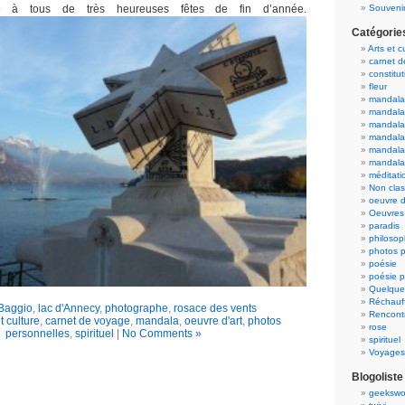
e à tous de très heureuses fêtes de fin d’année.
Souvenir
Catégorie
Arts et c
carnet 
constitut
fleur
mandala
mandala
mandalas
mandalas
mandala
mandala
méditati
Non cla
oeuvre d
Oeuvres 
paradis
philosop
photos p
poésie
poésie p
Quelque
Réchauff
Baggio
,
lac d'Annecy
,
photographe
,
rosace des vents
Rencont
t culture
,
carnet de voyage
,
mandala
,
oeuvre d'art
,
photos
rose
personnelles
,
spirituel
|
No Comments »
spirituel
Voyages
Blogoliste
geekswo