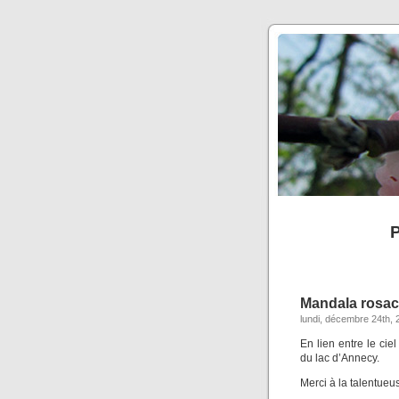
P
Mandala rosac
lundi, décembre 24th, 
En lien entre le cie
du lac d’Annecy.
Merci à la talentue