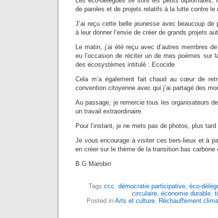
Les éco-délégués se sont les petits diplomates, l
de paroles et de projets relatifs à la lutte contre l
J’ai reçu cette belle jeunesse avec beaucoup de pl
à leur donner l’envie de créer de grands projets a
Le matin, j’ai été reçu avec d’autres membres de l
eu l’occasion de réciter un de mes poèmes sur la
des écosystèmes intitulé : Ecocide
Cela m’a également fait chaud au cœur de ret
convention citoyenne avec qui j’ai partagé des mo
Au passage, je remercie tous les organisateurs de
un travail extraordinaire.
Pour l’instant, je ne mets pas de photos, plus tard 
Je vous encourage à visiter ces tiers-lieux et à par
en créer sur le thème de la transition bas carbone 
B.G Marobin
Tags:
ccc
,
démocratie participative
,
éco-délég
circulaire
,
économie durable
,
t
Posted in
Arts et culture
,
Réchauffement clima