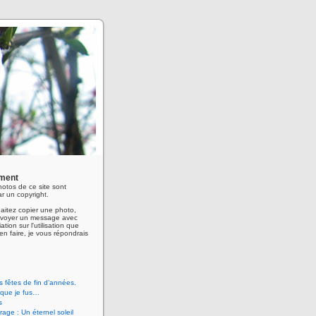
ment
hotos de ce site sont
r un copyright.
aitez copier une photo,
envoyer un message avec
ation sur l'utilisation que
en faire, je vous répondrais
 fêtes de fin d’années.
 que je fus…
s
age : Un éternel soleil