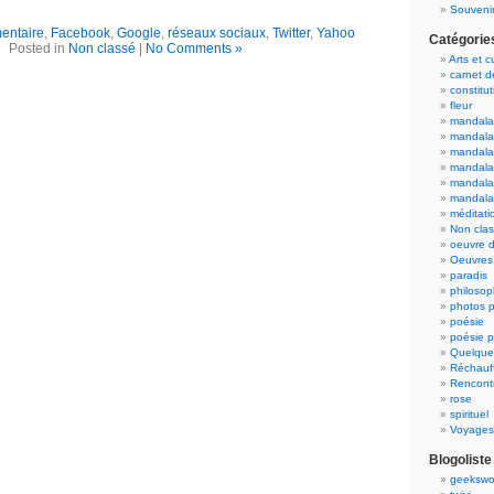
Souvenir
ntaire
,
Facebook
,
Google
,
réseaux sociaux
,
Twitter
,
Yahoo
Catégorie
Posted in
Non classé
|
No Comments »
Arts et c
carnet 
constitut
fleur
mandala
mandala
mandalas
mandalas
mandala
mandala
méditati
Non cla
oeuvre d
Oeuvres 
paradis
philosop
photos p
poésie
poésie p
Quelque
Réchauff
Rencont
rose
spirituel
Voyages
Blogoliste
geekswo