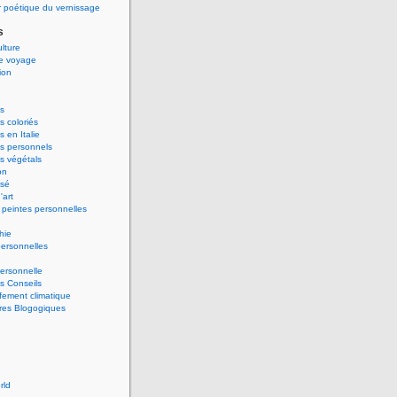
 poétique du vernissage
s
ulture
de voyage
ion
s
 coloriés
 en Italie
s personnels
s végétals
on
ssé
'art
peintes personnelles
hie
ersonnelles
ersonnelle
s Conseils
ement climatique
res Blogogiques
rld