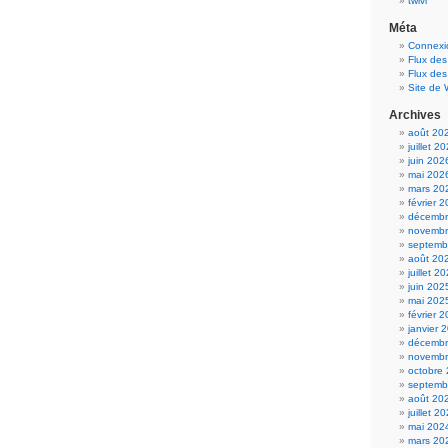
twivi
Méta
Connexi
Flux des
Flux de
Site de
Archives
août 20
juillet 2
juin 202
mai 202
mars 20
février 
décembr
novembr
septemb
août 20
juillet 2
juin 202
mai 202
février 
janvier 
décembr
novembr
octobre
septemb
août 20
juillet 2
mai 202
mars 20