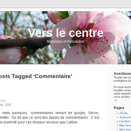
Vers le centre
Mandalas et Relaxation
Avertisse
osts Tagged ‘Commentaire’
Toutes les p
protégées pa
Si vous souh
veuillez m'
votre appréci
vous voulez 
s….
;-)
nd, 2011
Pages
 je mets quelques commentaires venant de google, Yahoo,
J’écris…
Twitter . On dit que ce sont des spams de commentaires . C’est
Joyeuses
L’enfant
 la publicité pour ces réseaux sociaux que j’utilise.
Mes lien
Mon ouvr