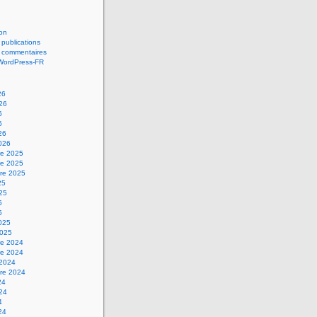
on
 publications
s commentaires
 WordPress-FR
26
026
6
6
26
2026
e 2025
e 2025
re 2025
25
025
5
5
2025
2025
e 2024
e 2024
 2024
re 2024
24
024
4
24