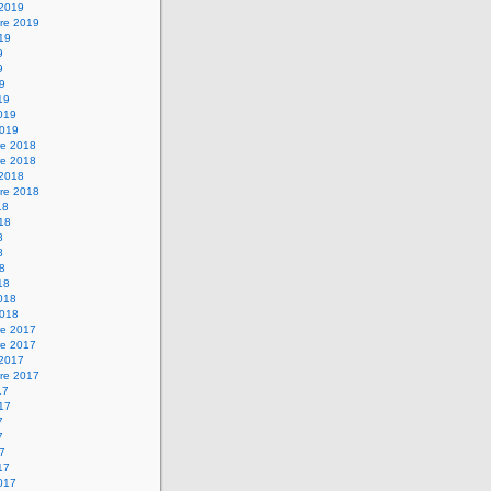
 2019
re 2019
019
9
9
19
19
2019
2019
e 2018
e 2018
 2018
re 2018
18
018
8
8
18
18
2018
2018
e 2017
e 2017
 2017
re 2017
17
017
7
7
17
17
2017