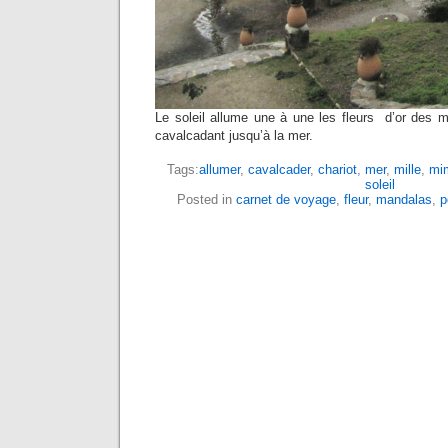
Le soleil allume une à une les fleurs d’or des
cavalcadant jusqu’à la mer.
Tags:
allumer
,
cavalcader
,
chariot
,
mer
,
mille
,
mi
soleil
Posted in
carnet de voyage
,
fleur
,
mandalas
,
p