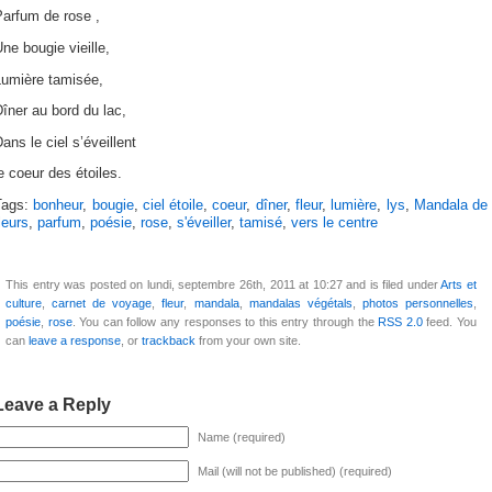
Parfum de rose ,
ne bougie vieille,
Lumière tamisée,
îner au bord du lac,
ans le ciel s’éveillent
e coeur des étoiles.
Tags:
bonheur
,
bougie
,
ciel étoile
,
coeur
,
dîner
,
fleur
,
lumière
,
lys
,
Mandala de
leurs
,
parfum
,
poésie
,
rose
,
s'éveiller
,
tamisé
,
vers le centre
This entry was posted on lundi, septembre 26th, 2011 at 10:27 and is filed under
Arts et
culture
,
carnet de voyage
,
fleur
,
mandala
,
mandalas végétals
,
photos personnelles
,
poésie
,
rose
. You can follow any responses to this entry through the
RSS 2.0
feed. You
can
leave a response
, or
trackback
from your own site.
Leave a Reply
Name (required)
Mail (will not be published) (required)