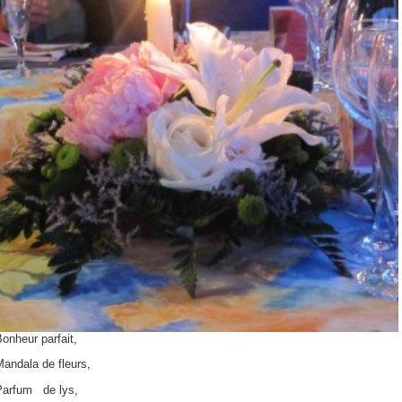
onheur parfait,
andala de fleurs,
Parfum de lys,